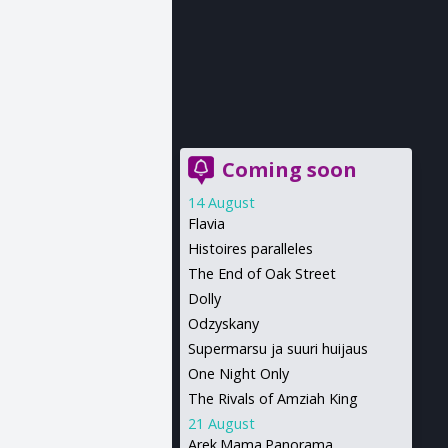
Coming soon
14 August
Flavia
Histoires paralleles
The End of Oak Street
Dolly
Odzyskany
Supermarsu ja suuri huijaus
One Night Only
The Rivals of Amziah King
21 August
Arek.Mama.Panorama