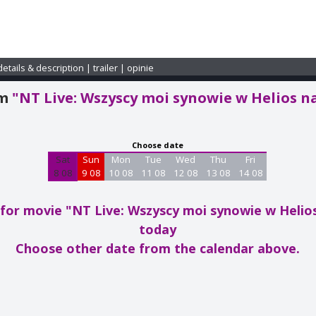
details & description
|
trailer
|
opinie
am
"NT Live: Wszyscy moi synowie w Helios n
Choose date
Sat
Sun
Mon
Tue
Wed
Thu
Fri
8 08
9 08
10 08
11 08
12 08
13 08
14 08
or movie "NT Live: Wszyscy moi synowie w Helio
today
Choose other date from the calendar above.