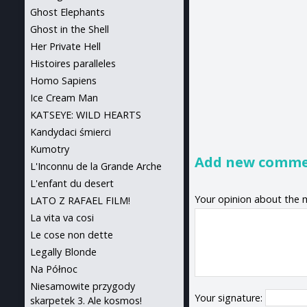
Ghost Elephants
Ghost in the Shell
Her Private Hell
Histoires paralleles
Homo Sapiens
Ice Cream Man
KATSEYE: WILD HEARTS
Kandydaci śmierci
Kumotry
Add new comm
L'Inconnu de la Grande Arche
L'enfant du desert
Your opinion about the 
LATO Z RAFAEL FILM!
La vita va cosi
Le cose non dette
Legally Blonde
Na Północ
Niesamowite przygody
Your signature:
skarpetek 3. Ale kosmos!