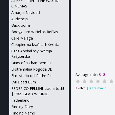
ATEEZ : LIGHT THE WAY IN
CINEMAS
Amarga Navidad
Audiencja
Backrooms
Bodyguard w Helios RePlay
Calle Malaga
Chłopiec na krańcach świata
Czas Apokalipsy: Wersja
Reżyserska
Diary of a Chambermaid
Ekstremalna Pogoda 3D
0.0
Average rate:
El misterio del Padre Pío
Evil Dead Burn
FEDERICO FELLINI: ciao a tutti!
votes. |
Rate movie
0
| PRZEGLĄD W KINIE ...
Fatherland
Finding Dory
Finding Nemo