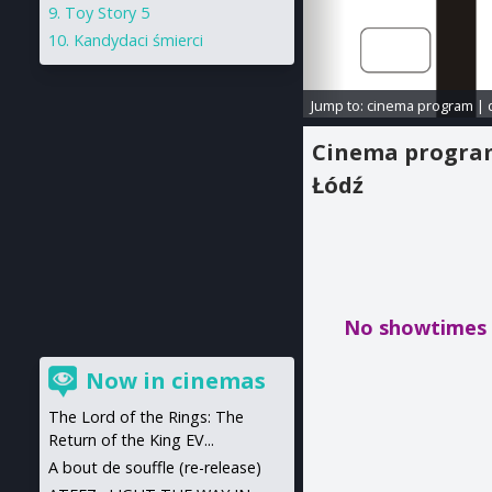
Toy Story 5
Kandydaci śmierci
Jump to:
cinema program
|
Cinema progr
Łódź
No showtimes f
Now in cinemas
The Lord of the Rings: The
Return of the King EV...
A bout de souffle (re-release)