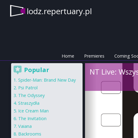
lodz.repertuary.pl
Home
Premieres
Coming So
Popular
NT Live: Wszy
Spider-Man: Brand New Day
Psi Patrol
The Odyssey
Straszydła
Ice Cream Man
The Invitation
Vaiana
Backrooms