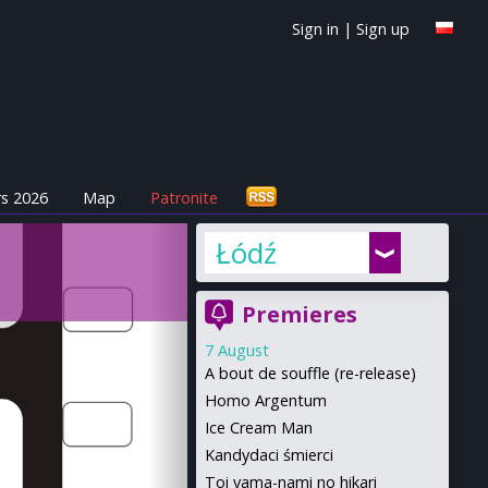
Sign in
|
Sign up
s 2026
Map
Patronite
Łódź
Premieres
7 August
A bout de souffle (re-release)
Homo Argentum
Ice Cream Man
Kandydaci śmierci
Toi yama-nami no hikari