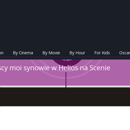
on
By Cinema
By Movie
By Hour
For Kids
Oscar
scy moi synowie w Helios na Scenie