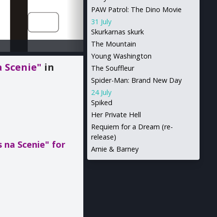
PAW Patrol: The Dino Movie
31 July
Skurkarnas skurk
The Mountain
Young Washington
a Scenie"
in
The Souffleur
Spider-Man: Brand New Day
24 July
Spiked
Her Private Hell
Requiem for a Dream (re-
release)
s na Scenie"
for
Arnie & Barney