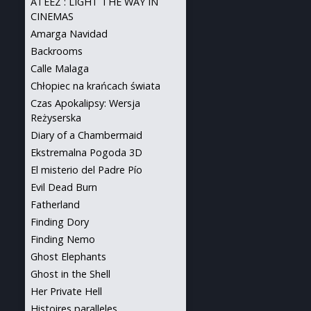
ATEEZ : LIGHT THE WAY IN
CINEMAS
Amarga Navidad
Backrooms
Calle Malaga
Chłopiec na krańcach świata
Czas Apokalipsy: Wersja
Reżyserska
Diary of a Chambermaid
Ekstremalna Pogoda 3D
El misterio del Padre Pío
Evil Dead Burn
Fatherland
Finding Dory
Finding Nemo
Ghost Elephants
Ghost in the Shell
Her Private Hell
Histoires paralleles