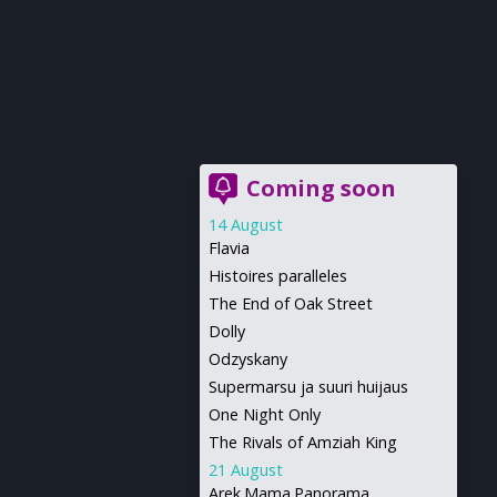
Coming soon
14 August
Flavia
Histoires paralleles
The End of Oak Street
Dolly
Odzyskany
Supermarsu ja suuri huijaus
One Night Only
The Rivals of Amziah King
21 August
Arek.Mama.Panorama