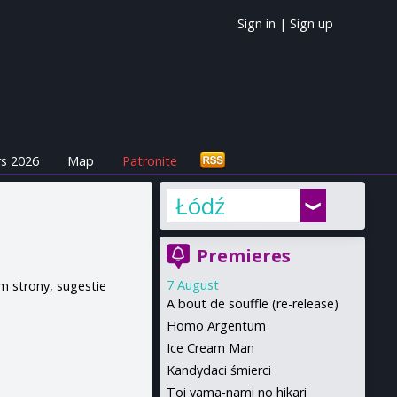
Sign in
|
Sign up
s 2026
Map
Patronite
Łódź
Premieres
7 August
m strony, sugestie
A bout de souffle (re-release)
Homo Argentum
Ice Cream Man
Kandydaci śmierci
Toi yama-nami no hikari