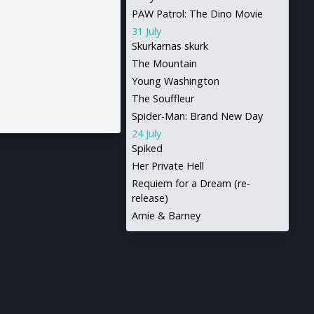
PAW Patrol: The Dino Movie
31 July
Skurkarnas skurk
The Mountain
Young Washington
The Souffleur
Spider-Man: Brand New Day
24 July
Spiked
Her Private Hell
Requiem for a Dream (re-
release)
Arnie & Barney