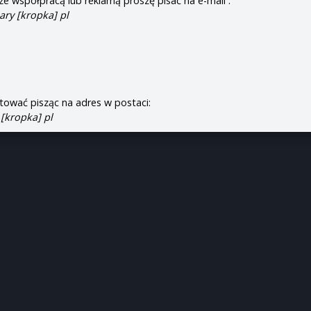
e współpracą lub reklamą proszę pisać na e-mail :
ary [kropka] pl
tować pisząc na adres w postaci:
 [kropka] pl