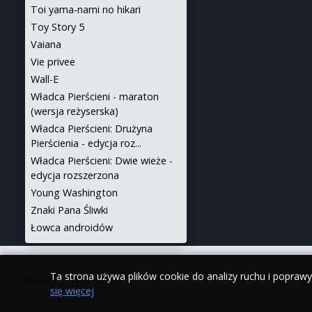
Toi yama-nami no hikari
Toy Story 5
Vaiana
Vie privee
Wall-E
Władca Pierścieni - maraton
(wersja reżyserska)
Władca Pierścieni: Drużyna
Pierścienia - edycja roz...
Władca Pierścieni: Dwie wieże -
edycja rozszerzona
Young Washington
Znaki Pana Śliwki
Łowca androidów
Ta strona używa plików cookie do analizy ruchu i popraw
About us
•
Privacy Policy
•
Translations info
•
Contact
•
iPhone
się więcej