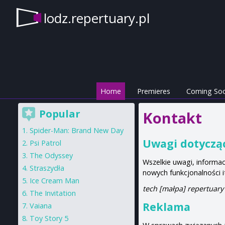
lodz.repertuary.pl
Home
Premieres
Coming So
Popular
Kontakt
Spider-Man: Brand New Day
Uwagi dotyczą
Psi Patrol
The Odyssey
Wszelkie uwagi, informac
Straszydła
nowych funkcjonalności i
Ice Cream Man
tech [małpa] repertuary
The Invitation
Reklama
Vaiana
Toy Story 5