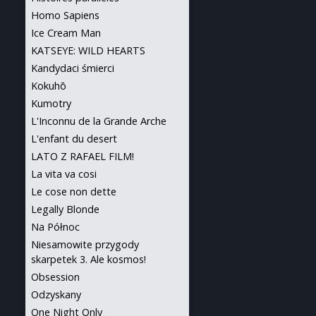
Homo Sapiens
Ice Cream Man
KATSEYE: WILD HEARTS
Kandydaci śmierci
Kokuhō
Kumotry
L'Inconnu de la Grande Arche
L'enfant du desert
LATO Z RAFAEL FILM!
La vita va cosi
Le cose non dette
Legally Blonde
Na Północ
Niesamowite przygody
skarpetek 3. Ale kosmos!
Obsession
Odzyskany
One Night Only