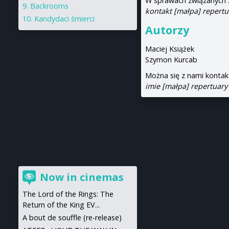
W sprawach związanych z
Backrooms
kontakt [małpa] repertu
Kandydaci śmierci
Autorzy
Maciej Książek
Szymon Kurcab
Można się z nami kontak
imie [małpa] repertuary
Now in cinemas
The Lord of the Rings: The
Return of the King EV...
A bout de souffle (re-release)