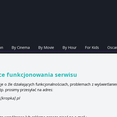
on
By Cinema
By Movie
By Hour
For Kids
Oscar
ce funkcjonowania serwisu
je o źle działających funkcjonalnościach, problemach z wyświetlanie
tp. prosimy przesyłać na adres:
 [kropka] pl