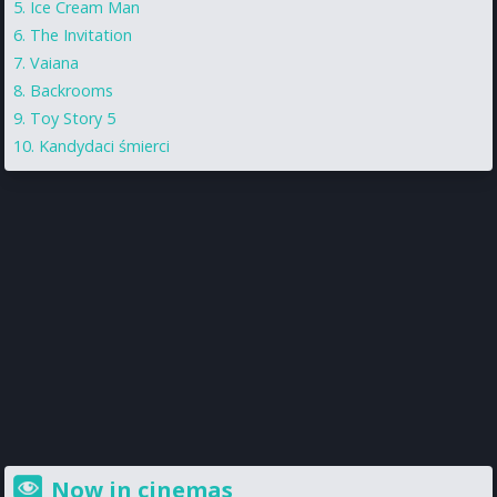
Ice Cream Man
The Invitation
Vaiana
Backrooms
Toy Story 5
Kandydaci śmierci
Now in cinemas