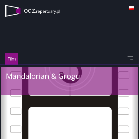
lodz
.repertuary.pl
Film
Mandalorian & Grogu