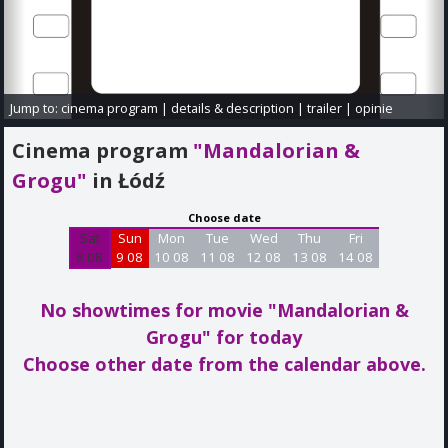
Jump to:
cinema program
|
details & description
|
trailer
|
opinie
Cinema program
"Mandalorian &
Grogu"
in Łódź
Choose date
Sat
Sun
Mon
Tue
Wed
Thu
Fri
8 08
9 08
10 08
11 08
12 08
13 08
14 08
No showtimes for movie "Mandalorian &
Grogu"
for today
Choose other date from the calendar above.