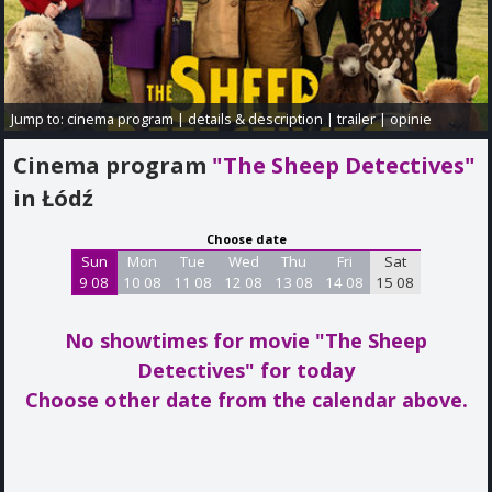
Jump to:
cinema program
|
details & description
|
trailer
|
opinie
Cinema program
"The Sheep Detectives"
in Łódź
Choose date
Sun
Mon
Tue
Wed
Thu
Fri
Sat
9 08
10 08
11 08
12 08
13 08
14 08
15 08
No showtimes for movie "The Sheep
Detectives"
for today
Choose other date from the calendar above.