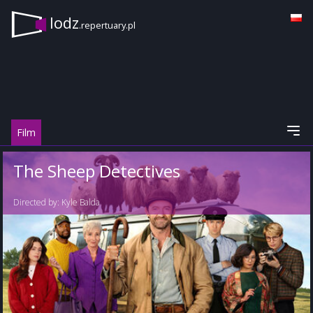
lodz
.repertuary.pl
Film
The Sheep Detectives
Directed by:
Kyle Balda