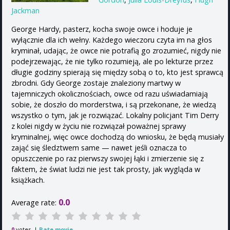
Jackman
George Hardy, pasterz, kocha swoje owce i hoduje je
wyłącznie dla ich wełny. Każdego wieczoru czyta im na głos
kryminał, udając, że owce nie potrafią go zrozumieć, nigdy nie
podejrzewając, że nie tylko rozumieją, ale po lekturze przez
długie godziny spierają się między sobą o to, kto jest sprawcą
zbrodni. Gdy George zostaje znaleziony martwy w
tajemniczych okolicznościach, owce od razu uświadamiają
sobie, że doszło do morderstwa, i są przekonane, że wiedzą
wszystko o tym, jak je rozwiązać. Lokalny policjant Tim Derry
z kolei nigdy w życiu nie rozwiązał poważnej sprawy
kryminalnej, więc owce dochodzą do wniosku, że będą musiały
zająć się śledztwem same — nawet jeśli oznacza to
opuszczenie po raz pierwszy swojej łąki i zmierzenie się z
faktem, że świat ludzi nie jest tak prosty, jak wygląda w
książkach.
0.0
Average rate:
votes. |
Rate movie
0