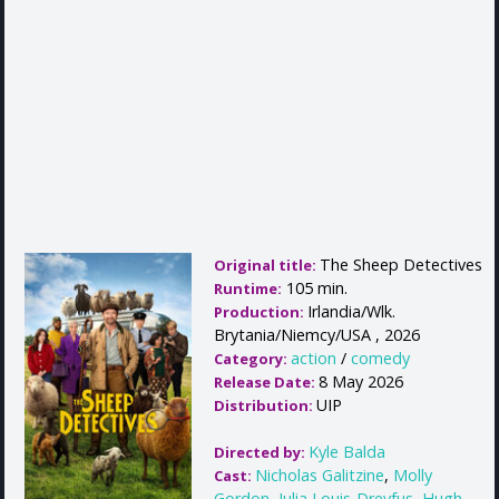
The Sheep Detectives
Original title:
105 min.
Runtime:
Irlandia/Wlk.
Production:
Brytania/Niemcy/USA , 2026
action
/
comedy
Category:
8 May 2026
Release Date:
UIP
Distribution:
Kyle Balda
Directed by:
Nicholas Galitzine
,
Molly
Cast:
Gordon
,
Julia Louis-Dreyfus
,
Hugh