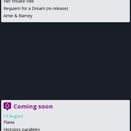
Her Private Hell
Requiem for a Dream (re-release)
Arnie & Barney
Coming soon
14 August
Flavia
Histoires paralleles