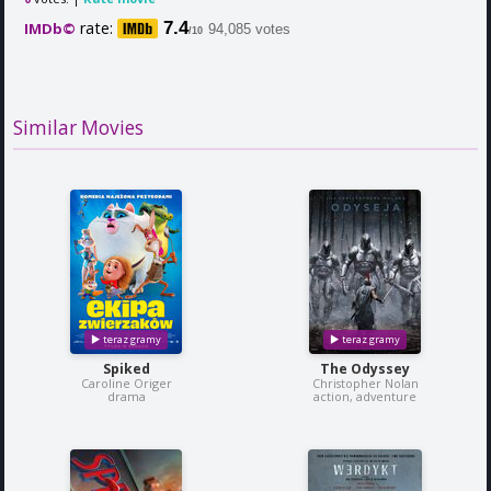
rate:
7.4
IMDb©
94,085 votes
/10
Similar Movies
Spiked
The Odyssey
Caroline Origer
Christopher Nolan
drama
action, adventure