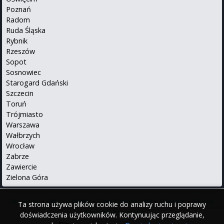
Poznań
Radom
Ruda Śląska
Rybnik
Rzeszów
Sopot
Sosnowiec
Starogard Gdański
Szczecin
Toruń
Trójmiasto
Warszawa
Wałbrzych
Wrocław
Zabrze
Zawiercie
Zielona Góra
About us
•
Privacy Policy
•
Translations info
•
Contact
•
iPhone
Ta strona używa plików cookie do analizy ruchu i poprawy
•
Android
Po polsku
doświadczenia użytkowników. Kontynuując przeglądanie,