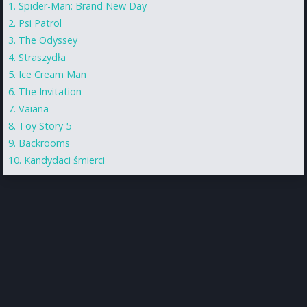
Spider-Man: Brand New Day
Psi Patrol
The Odyssey
Straszydła
Ice Cream Man
The Invitation
Vaiana
Toy Story 5
Backrooms
Kandydaci śmierci