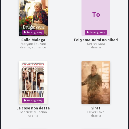
To
Calle Malaga
Toi yama-nami no hikari
Maryam Touzani
Kei Ishikawa
drama, romance
drama
Le cose non dette
Sirat
Gabriele Muccino
Oliver Laxe
drama
drama