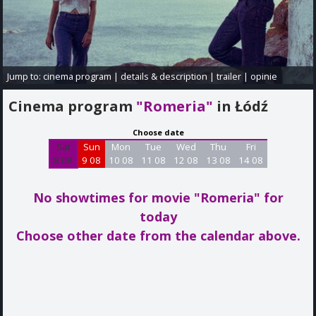
Jump to:
cinema program
|
details & description
|
trailer
|
opinie
Cinema program
"Romeria"
in Łódź
Choose date
Sat
Sun
Mon
Tue
Wed
Thu
Fri
8 08
9 08
10 08
11 08
12 08
13 08
14 08
No showtimes for movie "Romeria"
for
today
Choose other date from the calendar above.