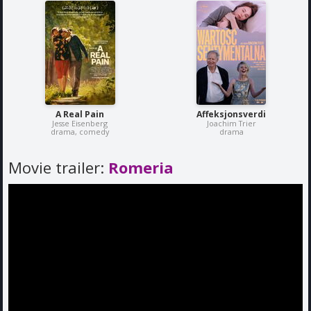
A Real Pain
Affeksjonsverdi
Jesse Eisenberg
Joachim Trier
drama, comedy
drama
Movie trailer:
Romeria