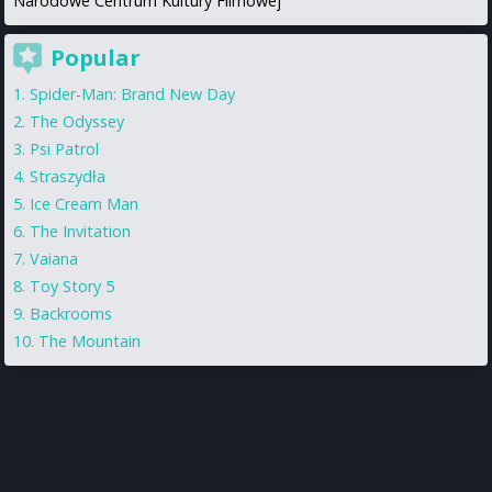
Narodowe Centrum Kultury Filmowej
Popular
Spider-Man: Brand New Day
The Odyssey
Psi Patrol
Straszydła
Ice Cream Man
The Invitation
Vaiana
Toy Story 5
Backrooms
The Mountain