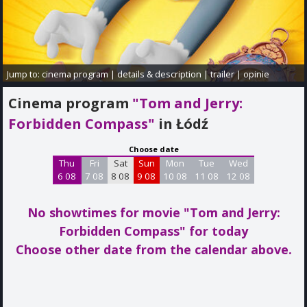
Jump to:
cinema program
|
details & description
|
trailer
|
opinie
Cinema program
"Tom and Jerry:
Forbidden Compass"
in Łódź
Choose date
Thu
Fri
Sat
Sun
Mon
Tue
Wed
6 08
7 08
8 08
9 08
10 08
11 08
12 08
No showtimes for movie "Tom and Jerry:
Forbidden Compass"
for today
Choose other date from the calendar above.