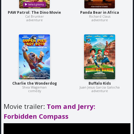
PAW Patrol: The Dino Movie
Panda Bear in Africa
Cal Brunker
Richard Claus
adventure
adventure
Charlie the Wonderdog
Buffalo Kids
Shea Wageman
Juan Jesus Garcia Galocha
comedy
adventure
Movie trailer:
Tom and Jerry:
Forbidden Compass