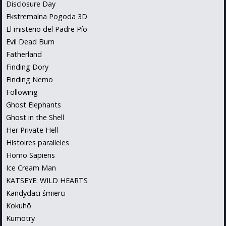
Disclosure Day
Ekstremalna Pogoda 3D
El misterio del Padre Pío
Evil Dead Burn
Fatherland
Finding Dory
Finding Nemo
Following
Ghost Elephants
Ghost in the Shell
Her Private Hell
Histoires paralleles
Homo Sapiens
Ice Cream Man
KATSEYE: WILD HEARTS
Kandydaci śmierci
Kokuhō
Kumotry