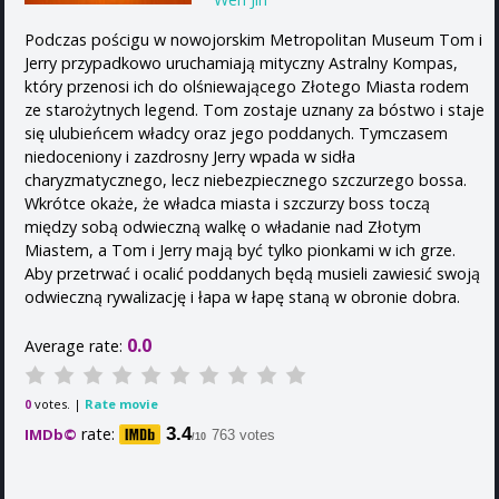
Podczas pościgu w nowojorskim Metropolitan Museum Tom i
Jerry przypadkowo uruchamiają mityczny Astralny Kompas,
który przenosi ich do olśniewającego Złotego Miasta rodem
ze starożytnych legend. Tom zostaje uznany za bóstwo i staje
się ulubieńcem władcy oraz jego poddanych. Tymczasem
niedoceniony i zazdrosny Jerry wpada w sidła
charyzmatycznego, lecz niebezpiecznego szczurzego bossa.
Wkrótce okaże, że władca miasta i szczurzy boss toczą
między sobą odwieczną walkę o władanie nad Złotym
Miastem, a Tom i Jerry mają być tylko pionkami w ich grze.
Aby przetrwać i ocalić poddanych będą musieli zawiesić swoją
odwieczną rywalizację i łapa w łapę staną w obronie dobra.
0.0
Average rate:
votes. |
Rate movie
0
rate:
3.4
IMDb©
763 votes
/10