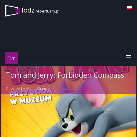
lodz
.repertuary.pl
Film
Tom and Jerry: Forbidden Compass
Directed by:
Gang Zhang