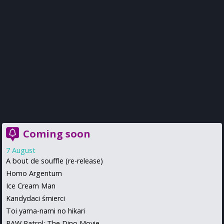
Coming soon
7 August
A bout de souffle (re-release)
Homo Argentum
Ice Cream Man
Kandydaci śmierci
Toi yama-nami no hikari
PAW Patrol: The Dino Movie