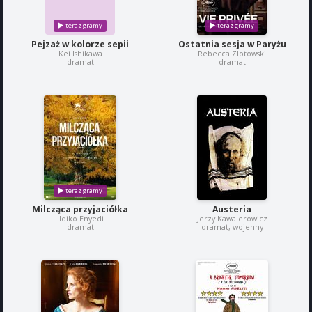
Pejzaż w kolorze sepii
Ostatnia sesja w Paryżu
Kei Ishikawa
Rebecca Zlotowski
dramat
dramat
Milcząca przyjaciółka
Austeria
Ildiko Enyedi
Jerzy Kawalerowicz
dramat
dramat, wojenny