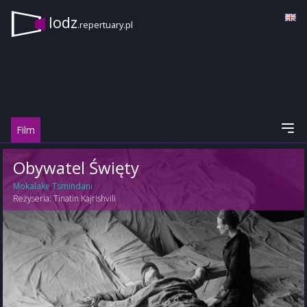
lodz
.repertuary.pl
Film
Obywatel Święty
Mokalake Tsmindani
Reżyseria:
Tinatin Kajrishvili