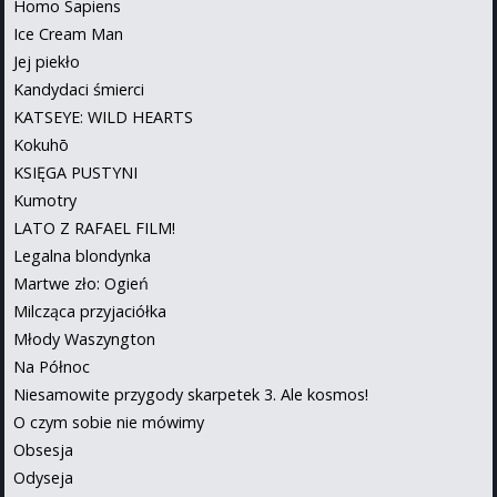
Homo Sapiens
Ice Cream Man
Jej piekło
Kandydaci śmierci
KATSEYE: WILD HEARTS
Kokuhō
KSIĘGA PUSTYNI
Kumotry
LATO Z RAFAEL FILM!
Legalna blondynka
Martwe zło: Ogień
Milcząca przyjaciółka
Młody Waszyngton
Na Północ
Niesamowite przygody skarpetek 3. Ale kosmos!
O czym sobie nie mówimy
Obsesja
Odyseja