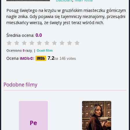
Posąg świętego na krzyżu w gruzińskim miasteczku górniczym
nagle znika. Gdy pojawia się tajemniczy nieznajomy, przesądni
mieszkańcy wierzą, że święty jest teraz wśród nich.
0.0
Średnia ocena:
Oceniono
razy. |
Oceń film
0
Ocena
:
7.2
IMDb©
146 votes
/10
Podobne filmy
Pe