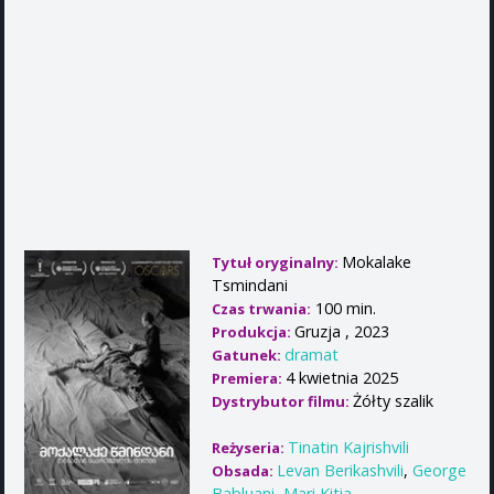
Mokalake
Tytuł oryginalny:
Tsmindani
100 min.
Czas trwania:
Gruzja , 2023
Produkcja:
dramat
Gatunek:
4 kwietnia 2025
Premiera:
Żółty szalik
Dystrybutor filmu:
Tinatin Kajrishvili
Reżyseria:
Levan Berikashvili
,
George
Obsada:
Babluani
,
Mari Kitia