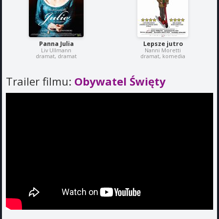
Panna Julia
Lepsze jutro
Liv Ullmann
Nanni Moretti
dramat, dramat
dramat, komedia
Trailer filmu:
Obywatel Święty