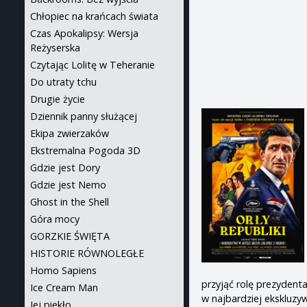
Chłopiec na krańcach świata
Czas Apokalipsy: Wersja
Reżyserska
Czytając Lolitę w Teheranie
Do utraty tchu
Drugie życie
Dziennik panny służącej
Ekipa zwierzaków
Ekstremalna Pogoda 3D
Gdzie jest Dory
Gdzie jest Nemo
Ghost in the Shell
Góra mocy
GORZKIE ŚWIĘTA
HISTORIE RÓWNOLEGŁE
Homo Sapiens
przyjąć rolę prezydent
Ice Cream Man
w najbardziej ekskluzyw
Jej piekło