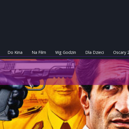
Do Kina
Na Film
Wg Godzin
Dla Dzieci
Oscary 