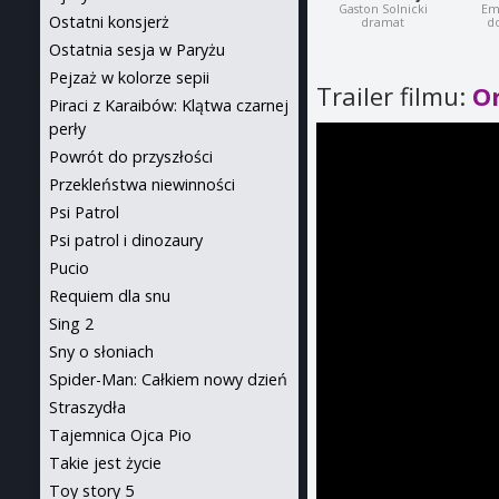
Gaston Solnicki
Emi
Ostatni konsjerż
dramat
d
Ostatnia sesja w Paryżu
Pejzaż w kolorze sepii
Trailer filmu:
Or
Piraci z Karaibów: Klątwa czarnej
perły
Powrót do przyszłości
Przekleństwa niewinności
Psi Patrol
Psi patrol i dinozaury
Pucio
Requiem dla snu
Sing 2
Sny o słoniach
Spider-Man: Całkiem nowy dzień
Straszydła
Tajemnica Ojca Pio
Takie jest życie
Toy story 5