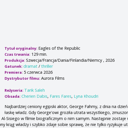
Eagles of the Republic
Tytuł oryginalny:
129 min.
Czas trwania:
Szwecja/Francja/Dania/Finlandia/Niemcy , 2026
Produkcja:
dramat
/
thriller
Gatunek:
5 czerwca 2026
Premiera:
Aurora Films
Dystrybutor filmu:
Tarik Saleh
Reżyseria:
Cherien Dabis
,
Fares Fares
,
Lyna Khoudri
Obsada:
Najbardziej ceniony egipski aktor, George Fahmy, z dnia na dzień 
łaskę władz. Gdy George'owi groziła utrata wszystkiego, zmuszon
a Al-Sisiego w filmie biograficznym o nim samym. Następnie zostaje 
ny krąg władzy i szybko zdaje sobie sprawę, że nie tylko ryzykuje ut