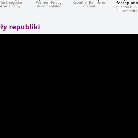
lia Śniegoska
Werner Herzog
Kaouther Ben Hania
fortepian
okumentalny
dokumentalny
dramat
Quentin Dup
komedia
ły republiki