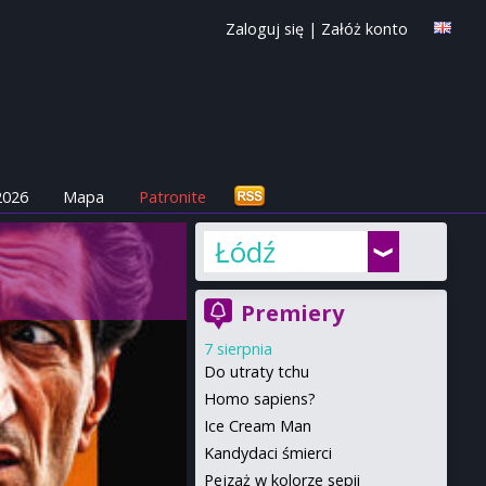
Zaloguj się
|
Załóż konto
2026
Mapa
Patronite
Łódź
Premiery
7 sierpnia
Do utraty tchu
Homo sapiens?
Ice Cream Man
Kandydaci śmierci
Pejzaż w kolorze sepii