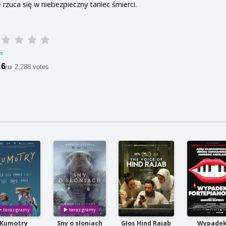
 rzuca się w niebezpieczny taniec śmierci.
m
.6
2,288 votes
/10
Kumotry
Sny o słoniach
Głos Hind Rajab
Wypade