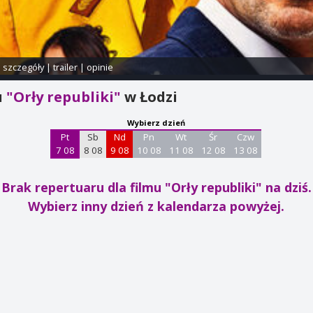
i szczegóły
|
trailer
|
opinie
u
"Orły republiki"
w Łodzi
Wybierz dzień
Pt
Sb
Nd
Pn
Wt
Śr
Czw
7 08
8 08
9 08
10 08
11 08
12 08
13 08
Brak repertuaru dla filmu "Orły republiki"
na dziś.
Wybierz inny dzień z kalendarza powyżej.