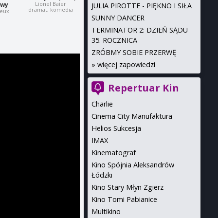
Lionel Baier
owy
JULIA PIROTTE - PIĘKNO I SIŁA
dramat, komedia
ieux
SUNNY DANCER
TERMINATOR 2: DZIEŃ SĄDU
35. ROCZNICA
ZRÓBMY SOBIE PRZERWĘ
»
więcej zapowiedzi
Repertuar Kin
Charlie
Cinema City Manufaktura
Helios Sukcesja
IMAX
Kinematograf
Kino Spójnia Aleksandrów
Łódzki
Kino Stary Młyn Zgierz
Kino Tomi Pabianice
Multikino