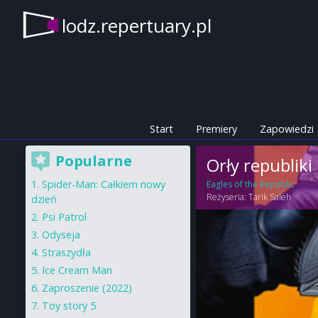
lodz.repertuary.pl
Start
Premiery
Zapowiedzi
Popularne
Orły republiki
Spider-Man: Całkiem nowy
Eagles of the Republic
Reżyseria:
Tarik Saleh
dzień
Psi Patrol
Odyseja
Straszydła
Ice Cream Man
Zaproszenie (2022)
Toy story 5