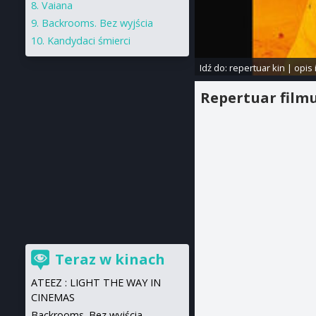
Vaiana
Backrooms. Bez wyjścia
Kandydaci śmierci
Idź do:
repertuar kin
|
opis 
Repertuar film
Teraz w kinach
ATEEZ : LIGHT THE WAY IN
CINEMAS
Backrooms. Bez wyjścia