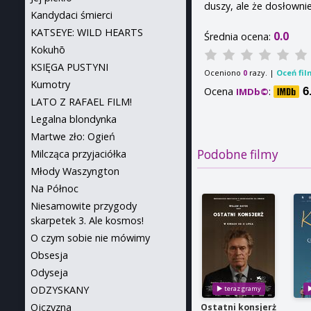
duszy, ale że dosłownie
Kandydaci śmierci
KATSEYE: WILD HEARTS
0.0
Średnia ocena:
Kokuhō
KSIĘGA PUSTYNI
Oceniono
razy. |
Oceń fil
0
Kumotry
Ocena
:
6
IMDb©
LATO Z RAFAEL FILM!
Legalna blondynka
Martwe zło: Ogień
Podobne filmy
Milcząca przyjaciółka
Młody Waszyngton
Na Północ
Niesamowite przygody
skarpetek 3. Ale kosmos!
O czym sobie nie mówimy
Obsesja
Odyseja
ODZYSKANY
Ojczyzna
Ostatni konsjerż