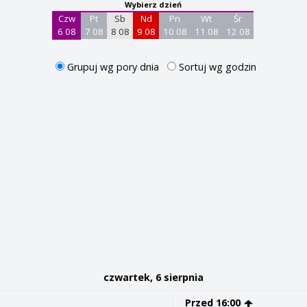
Wybierz dzień
Czw
Pt
Sb
Nd
Pn
Wt
Śr
6 08
7 08
8 08
9 08
10 08
11 08
12 08
Grupuj wg pory dnia
Sortuj wg godzin
czwartek, 6 sierpnia
Przed 16:00