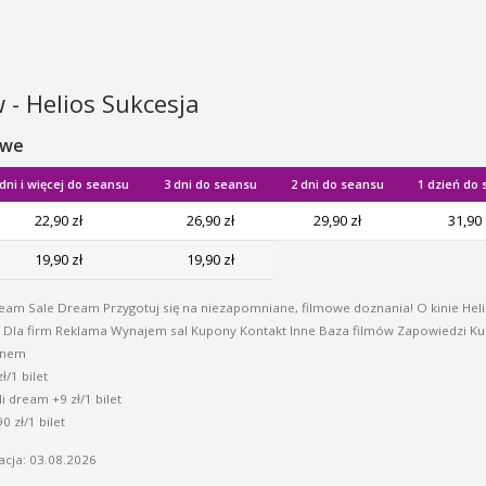
 - Helios Sukcesja
owe
 dni i więcej do seansu
3 dni do seansu
2 dni do seansu
1 dzień do
22,90 zł
26,90 zł
29,90 zł
31,90 
19,90 zł
19,90 zł
ream Sale Dream Przygotuj się na niezapomniane, filmowe doznania! O kinie Hel
a Dla firm Reklama Wynajem sal Kupony Kontakt Inne Baza filmów Zapowiedzi Ku
kinem
ł/1 bilet
 dream +9 zł/1 bilet
 zł/1 bilet
acja: 03.08.2026