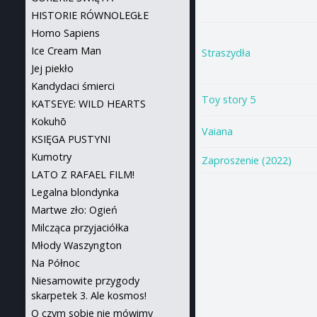
HISTORIE RÓWNOLEGŁE
Homo Sapiens
Ice Cream Man
Straszydła
Jej piekło
Kandydaci śmierci
Toy story 5
KATSEYE: WILD HEARTS
Kokuhō
Vaiana
KSIĘGA PUSTYNI
Kumotry
Zaproszenie (2022)
LATO Z RAFAEL FILM!
Legalna blondynka
Martwe zło: Ogień
Milcząca przyjaciółka
Młody Waszyngton
Na Północ
Niesamowite przygody
skarpetek 3. Ale kosmos!
O czym sobie nie mówimy