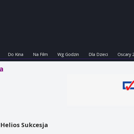
Do Kina
Na Film
Wg Godzin
Dla Dzieci
Oscary 
ja
Helios Sukcesja