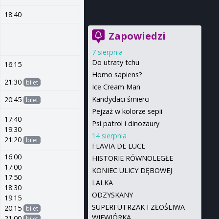
18:40
Zapowiedzi
7 sierpnia
Do utraty tchu
16:15
Homo sapiens?
21:30
bilet
Ice Cream Man
Kandydaci śmierci
20:45
bilet
Pejzaż w kolorze sepii
17:40
Psi patrol i dinozaury
19:30
14 sierpnia
21:20
bilet
FLAVIA DE LUCE
16:00
HISTORIE RÓWNOLEGŁE
17:00
KONIEC ULICY DĘBOWEJ
17:50
LALKA
18:30
ODZYSKANY
19:15
SUPERFUTRZAK I ZŁOŚLIWA
20:15
bilet
WIEWIÓRKA
21:00
bilet