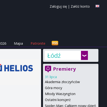
Zaloguj się
|
Załóż konto
2026
Mapa
Patronite
Łódź
Premiery
31 lipca
Akademia złoczyńców
Góra mocy
Młody Waszyngton
Ostatni konsjerż
Spider-Man: Całkiem nowy dzień