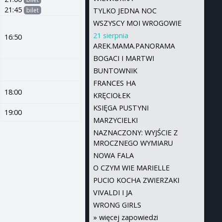
21:45
bilet
TYLKO JEDNA NOC
WSZYSCY MOI WROGOWIE
21 sierpnia
16:50
AREK.MAMA.PANORAMA
BOGACI I MARTWI
BUNTOWNIK
FRANCES HA
18:00
KRĘCIOŁEK
KSIĘGA PUSTYNI
19:00
MARZYCIELKI
NAZNACZONY: WYJŚCIE Z
MROCZNEGO WYMIARU
NOWA FALA
O CZYM WIE MARIELLE
PUCIO KOCHA ZWIERZAKI
VIVALDI I JA
WRONG GIRLS
»
więcej zapowiedzi