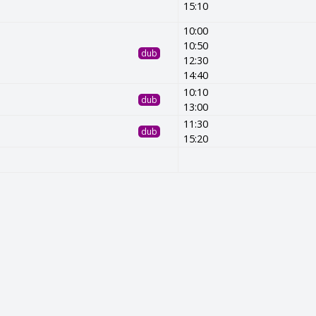
15:10
10:00
10:50
dub
12:30
14:40
10:10
dub
13:00
11:30
dub
15:20