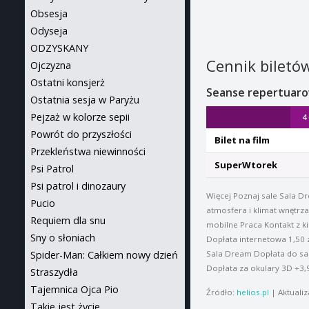
Obsesja
Odyseja
ODZYSKANY
Cennik biletów
Ojczyzna
Ostatni konsjerż
Seanse repertuar
Ostatnia sesja w Paryżu
Pejzaż w kolorze sepii
4
Powrót do przyszłości
Bilet na film
Przekleństwa niewinności
SuperWtorek
Psi Patrol
Psi patrol i dinozaury
Więcej Poznaj sale Sala D
Pucio
atmosfera i klimat wnętrz
Requiem dla snu
mobilne Praca Kontakt z 
Sny o słoniach
Dopłata internetowa 1,50 z
Spider-Man: Całkiem nowy dzień
Sala Dream Dopłata do sali
Dopłata za okulary 3D +3,90
Straszydła
Tajemnica Ojca Pio
Źródło:
helios.pl
| Aktualiz
Takie jest życie