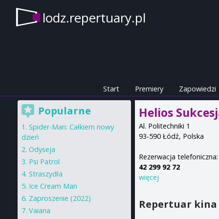
lodz.repertuary.pl
Start
Premiery
Zapowiedzi
Popularne
Helios Sukces
Al. Politechniki 1
Spider-Man: Całkiem nowy
93-590
Łódź
,
Polska
dzień
Odyseja
Rezerwacja telefoniczna:
Psi Patrol
42 299 92 72
Straszydła
więcej
Ice Cream Man
Zaproszenie (2022)
Repertuar kina 
Vaiana