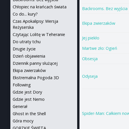
Chłopiec na krańcach świata
Backrooms. Bez wyjścia
Co do... kury?
Czas Apokalipsy: Wersja
Ekipa zwierzaków
Reżyserska
Czytając Lolitę w Teheranie
Jej piekło
Do utraty tchu
Martwe zło: Ogień
Drugie życie
Dzień objawienia
Obsesja
Dziennik panny służącej
Ekipa zwierzaków
Odyseja
Ekstremalna Pogoda 3D
Following
Gdzie jest Dory
Gdzie jest Nemo
Generał
Spider-Man: Całkiem no
Ghost in the Shell
Góra mocy
GORZKIE ŚWIĘTA