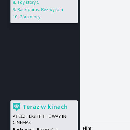
Toy story 5
Backrooms. Bez wyjścia
Góra mocy
Teraz w kinach
ATEEZ : LIGHT THE WAY IN
CINEMAS
Film
Backrooms. Bez wyjścia