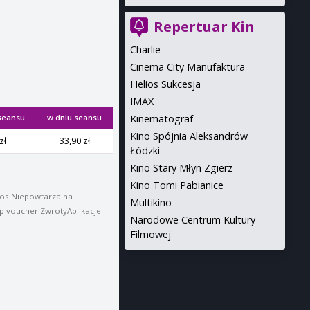
Repertuar Kin
Charlie
Cinema City Manufaktura
Helios Sukcesja
IMAX
 seansu
w dniu seansu
Kinematograf
Kino Spójnia Aleksandrów
zł
33,90 zł
Łódzki
Kino Stary Młyn Zgierz
Kino Tomi Pabianice
ios Niepowtarzalna
Multikino
p voucher ZwrotyAplikacje
Narodowe Centrum Kultury
Filmowej