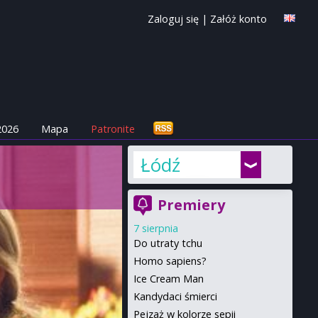
Zaloguj się
|
Załóż konto
2026
Mapa
Patronite
Łódź
Premiery
7 sierpnia
Do utraty tchu
Homo sapiens?
Ice Cream Man
Kandydaci śmierci
Pejzaż w kolorze sepii