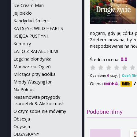
Ice Cream Man
Jej piekło
Kandydaci śmierci
KATSEYE: WILD HEARTS
nogami, gdy jej córka 
KSIĘGA PUSTYNI
Zdeterminowana, by zos
Kumotry
niespodziewanie na no
LATO Z RAFAEL FILM!
Legalna blondynka
0.0
Średnia ocena:
Martwe zło: Ogień
Milcząca przyjaciółka
Oceniono
razy. |
Oceń fil
0
Młody Waszyngton
Ocena
:
7
IMDb©
Na Północ
Niesamowite przygody
skarpetek 3. Ale kosmos!
Podobne filmy
O czym sobie nie mówimy
Obsesja
Odyseja
ODZYSKANY