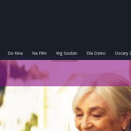
Do Kina
Na Film
Wg Godzin
Dla Dzieci
Oscary 