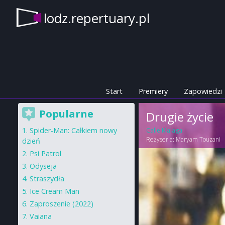
lodz.repertuary.pl
Start
Premiery
Zapowiedzi
Popularne
Drugie życie
Spider-Man: Całkiem nowy
Calle Malaga
Reżyseria:
Maryam Touzani
dzień
Psi Patrol
Odyseja
Straszydła
Ice Cream Man
Zaproszenie (2022)
Vaiana