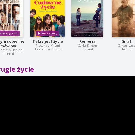
zym sobie nie
Takie jest życie
Romeria
Sirat
Riccardo Milani
Carla Simon
Oliver Lax
mówimy
dramat, komedia
dramat
dramat
riele Muccino
dramat
ugie życie