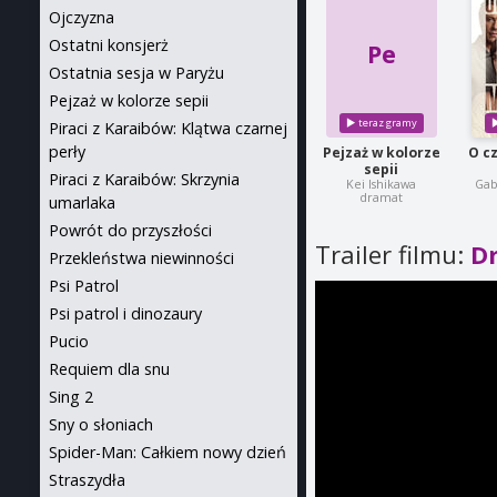
Ojczyzna
Ostatni konsjerż
Pe
Ostatnia sesja w Paryżu
Pejzaż w kolorze sepii
Piraci z Karaibów: Klątwa czarnej
perły
Pejzaż w kolorze
O c
sepii
Piraci z Karaibów: Skrzynia
Kei Ishikawa
Gab
dramat
umarlaka
Powrót do przyszłości
Trailer filmu:
Dr
Przekleństwa niewinności
Psi Patrol
Psi patrol i dinozaury
Pucio
Requiem dla snu
Sing 2
Sny o słoniach
Spider-Man: Całkiem nowy dzień
Straszydła