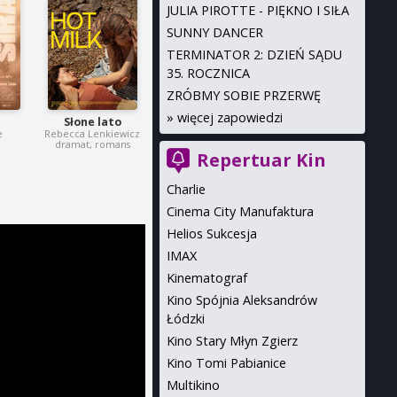
JULIA PIROTTE - PIĘKNO I SIŁA
SUNNY DANCER
TERMINATOR 2: DZIEŃ SĄDU
35. ROCZNICA
ZRÓBMY SOBIE PRZERWĘ
»
więcej zapowiedzi
Słone lato
e
Rebecca Lenkiewicz
dramat, romans
Repertuar Kin
Charlie
Cinema City Manufaktura
Helios Sukcesja
IMAX
Kinematograf
Kino Spójnia Aleksandrów
Łódzki
Kino Stary Młyn Zgierz
Kino Tomi Pabianice
Multikino