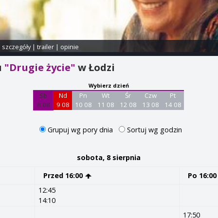
i szczegóły
|
trailer
|
opinie
u
"Drugie życie"
w Łodzi
Wybierz dzień
Sb
Nd
Pn
Wt
Śr
Czw
Pt
8 08
9 08
10 08
11 08
12 08
13 08
14 08
Grupuj wg pory dnia
Sortuj wg godzin
sobota, 8 sierpnia
Przed 16:00
Po 16:0
12:45
14:10
17:50