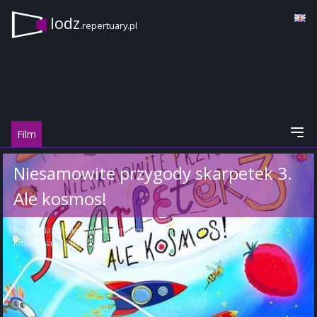
lodz
.repertuary.pl
Film
Niesamowite przygody skarpetek 3.
Ale kosmos!
Reżyseria:
Elżbieta Wąsik
,
Jarosław Szyszko
,
Barbara Koniecka
,
Mateusz
Kmieć
,
Natalia Bartska-Kmieć