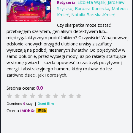
Elżbieta Wąsik
,
Jarosław
Reżyseria:
Szyszko
,
Barbara Koniecka
,
Mateusz
Kmieć
,
Natalia Bartska-Kmieć
Czy skarpetka może zostać
przebiegłym szeryfem, genialnym detektywem lub…
międzygalaktycznym podróżnikiem? Oczywiście! W najnowszej
odsłonie kinowych przygód ulubione urwisy z szuflady
wyruszają na podbój nieznanych światów. Od pojedynków w
samo południe, przez wybiegi mody, aż po rakiety startujące
w stronę gwiazd – każda opowieść to zastrzyk pozytywnej
energii i abstrakcyjnego humoru, który rozbawi do łez
zarówno dzieci, jak i dorosłych.
0.0
Średnia ocena:
Oceniono
razy. |
Oceń film
0
Ocena
:
IMDb©