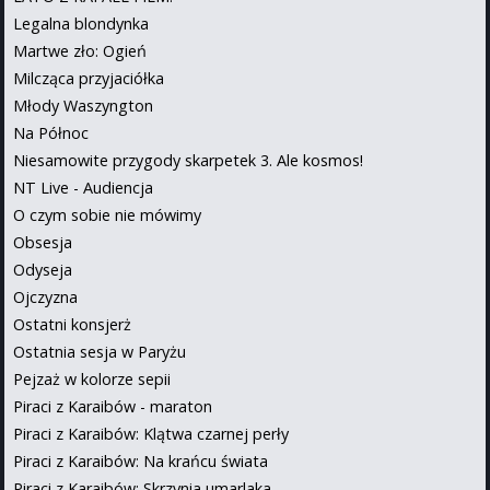
Legalna blondynka
Martwe zło: Ogień
Milcząca przyjaciółka
Młody Waszyngton
Na Północ
Niesamowite przygody skarpetek 3. Ale kosmos!
NT Live - Audiencja
O czym sobie nie mówimy
Obsesja
Odyseja
Ojczyzna
Ostatni konsjerż
Ostatnia sesja w Paryżu
Pejzaż w kolorze sepii
Piraci z Karaibów - maraton
Piraci z Karaibów: Klątwa czarnej perły
Piraci z Karaibów: Na krańcu świata
Piraci z Karaibów: Skrzynia umarlaka