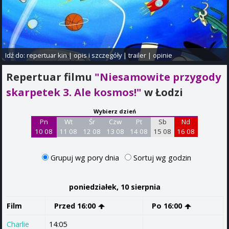
Idź do:
repertuar kin
|
opis i szczegóły
|
trailer
|
opinie
Repertuar filmu
"Niesamowite przygody
skarpetek 3. Ale kosmos!"
w Łodzi
Wybierz dzień
Pn
Wt
Śr
Czw
Pt
Sb
Nd
10 08
11 08
12 08
13 08
14 08
15 08
16 08
Grupuj wg pory dnia
Sortuj wg godzin
poniedziałek, 10 sierpnia
Film
Przed 16:00
Po 16:00
Charlie
14:05