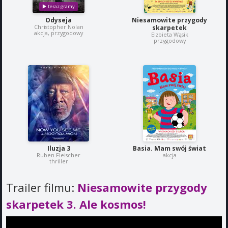
Odyseja
Niesamowite przygody
Christopher Nolan
skarpetek
akcja, przygodowy
Elżbieta Wąsik
przygodowy
Iluzja 3
Basia. Mam swój świat
Ruben Fleischer
akcja
thriller
Trailer filmu:
Niesamowite przygody
skarpetek 3. Ale kosmos!