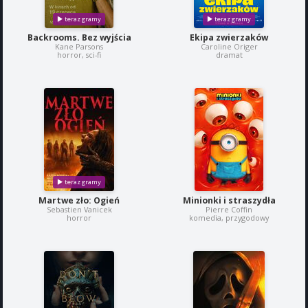
Backrooms. Bez wyjścia
Ekipa zwierzaków
Kane Parsons
Caroline Origer
horror, sci-fi
dramat
Martwe zło: Ogień
Minionki i straszydła
Sebastien Vanicek
Pierre Coffin
horror
komedia, przygodowy