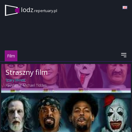
lodz
.repertuary.pl
Film
Straszny film
Scary Movie
Reżyseria:
Michael Tiddes