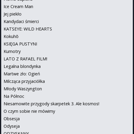
Ice Cream Man
Jej piekło
Kandydaci śmierci
KATSEYE: WILD HEARTS
Kokuhō
KSIĘGA PUSTYNI
Kumotry
LATO Z RAFAEL FILM!
Legalna blondynka
Martwe zło: Ogień
Milcząca przyjaciółka
Młody Waszyngton
Na Północ
Niesamowite przygody skarpetek 3. Ale kosmos!
O czym sobie nie mówimy
Obsesja
Odyseja
ODZYSKANY