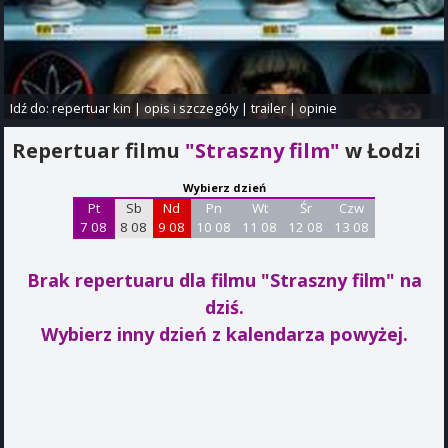
Idź do:
repertuar kin
|
opis i szczegóły
|
trailer
|
opinie
Repertuar filmu
"Straszny film"
w Łodzi
Wybierz dzień
Pt
Sb
Nd
Pn
Wt
Śr
Czw
7 08
8 08
9 08
10 08
11 08
12 08
13 08
Brak repertuaru dla filmu "Straszny film"
na
dziś.
Wybierz inny dzień z kalendarza powyżej.