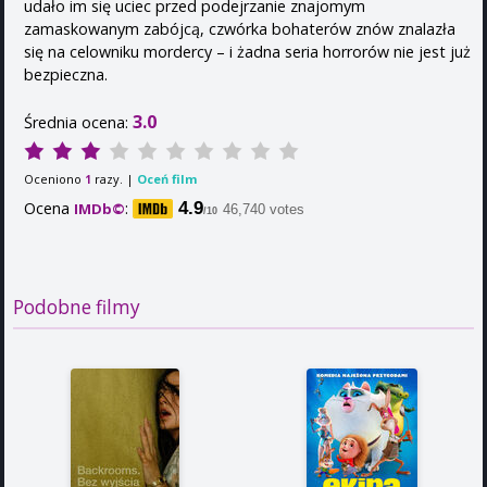
udało im się uciec przed podejrzanie znajomym
zamaskowanym zabójcą, czwórka bohaterów znów znalazła
się na celowniku mordercy – i żadna seria horrorów nie jest już
bezpieczna.
3.0
Średnia ocena:
Oceniono
razy. |
Oceń film
1
Ocena
:
4.9
IMDb©
46,740 votes
/10
Podobne filmy