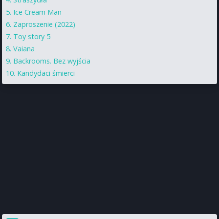
Ice Cream Man
Zaproszenie (2022)
Toy story 5
Vaiana
Backrooms. Bez wyjścia
Kandydaci śmierci