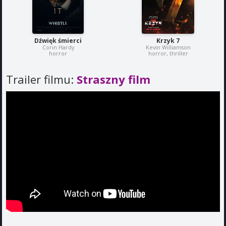
Dźwięk śmierci
Krzyk 7
Corin Hardy
Kevin Williamson
horror
horror, thriller
Trailer filmu:
Straszny film