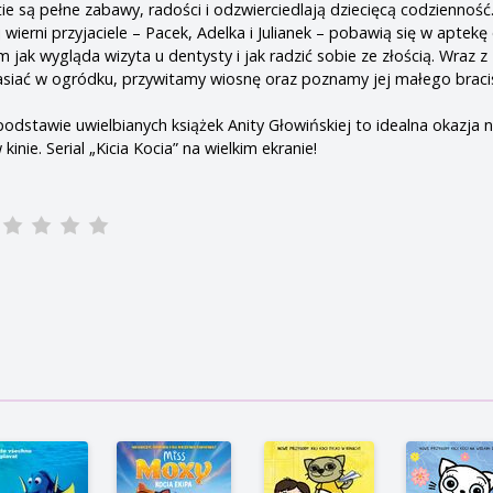
ie są pełne zabawy, radości i odzwierciedlają dziecięcą codziennoś
j wierni przyjaciele – Pacek, Adelka i Julianek – pobawią się w aptekę
ak wygląda wizyta u dentysty i jak radzić sobie ze złością. Wraz z 
asiać w ogródku, przywitamy wiosnę oraz poznamy jej małego braci
odstawie uwielbianych książek Anity Głowińskiej to idealna okazja 
nie. Serial „Kicia Kocia” na wielkim ekranie!