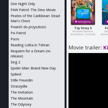
One Night Only
PAW Patrol: The Dino Movie
Pirates of the Caribbean: Dead
Man's Chest
Powrót do przyszłości
Toy Story 5
F
Andrew Stanton
An
Psi Patrol
animation, comedy
anima
Pucio
Reading Lolita in Tehran
Movie trailer:
K
Requiem for a Dream (re-
release)
Sing 2
Spider-Man: Brand New Day
Spiked
Stille Freundin
Straszydła
The Invitation
The Mountain
The Odyssey