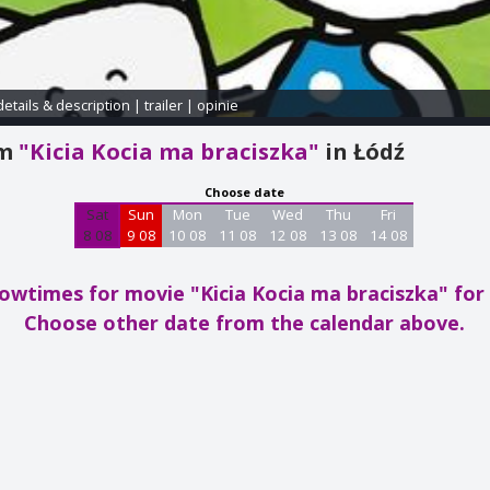
details & description
|
trailer
|
opinie
am
"Kicia Kocia ma braciszka"
in Łódź
Choose date
Sat
Sun
Mon
Tue
Wed
Thu
Fri
8 08
9 08
10 08
11 08
12 08
13 08
14 08
owtimes for movie "Kicia Kocia ma braciszka"
for
Choose other date from the calendar above.