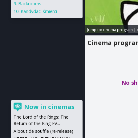
Backrooms
Kandydaci śmierci
Jump to:
cinema program
|
Cinema progr
No sh
Now in cinemas
The Lord of the Rings: The
Return of the King EV...
A bout de souffle (re-release)