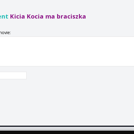
ent
Kicia Kocia ma braciszka
movie: