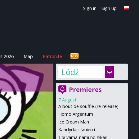
Sign in
|
Sign up
s 2026
Map
Patronite
Łódź
Premieres
7 August
A bout de souffle (re-release)
Homo Argentum
Ice Cream Man
Kandydaci śmierci
Toi yama-nami no hikari