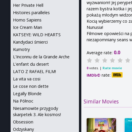
wyzwaniom! Jej perypet
Her Private Hell
razem bystra kotka i je
Histoires paralleles
pokażą młodym widzom j
Homo Sapiens
Kocią wybierzemy co z
Nunusia!
Ice Cream Man
Filmowe opowieści na p
KATSEYE: WILD HEARTS
niezapomniany seans w ki
Kandydaci śmierci
Kumotry
0.0
Average rate:
L'Inconnu de la Grande Arche
L'enfant du desert
votes. |
Rate movie
0
LATO Z RAFAEL FILM!
rate:
IMDb©
La vita va cosi
Le cose non dette
Legally Blonde
Na Północ
Similar Movies
Niesamowite przygody
skarpetek 3. Ale kosmos!
Obsession
Odzyskany