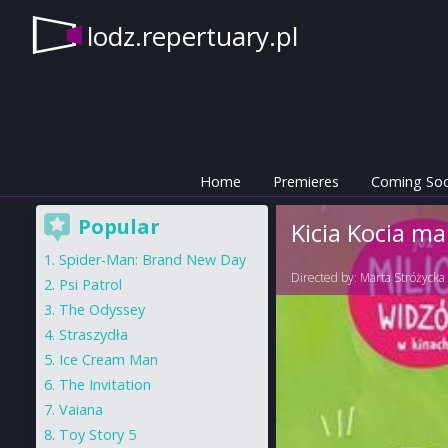
lodz.repertuary.pl
Home
Premieres
Coming So
Popular
Kicia Kocia ma
Spider-Man: Brand New Day
Directed by:
Marta Stróżycka
Psi Patrol
The Odyssey
Straszydła
Ice Cream Man
The Invitation
Vaiana
Toy Story 5