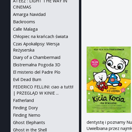
ATEEZ : LIGHT THE WAY IN
CINEMAS
Amarga Navidad
Backrooms
Calle Malaga
Chłopiec na krańcach świata
Czas Apokalipsy: Wersja
Reżyserska
Diary of a Chambermaid
Ekstremalna Pogoda 3D
El misterio del Padre Pío
Evil Dead Burn
FEDERICO FELLINI: ciao a tutti!
| PRZEGLĄD W KINIE ...
Fatherland
Finding Dory
Finding Nemo
dentystę i poznamy Nun
Ghost Elephants
Uwielbiana przez najmł
Ghost in the Shell