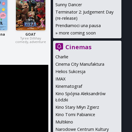
Sunny Dancer
Terminator 2: Judgement Day
(re-release)
Prendiamoci una pausa
»
more coming soon
 na
GOAT
Tyree Dillihay
comedy, adventure
Cinemas
Charlie
Cinema City Manufaktura
Helios Sukcesja
IMAX
Kinematograf
Kino Spójnia Aleksandrów
Łódzki
Kino Stary Młyn Zgierz
Kino Tomi Pabianice
Multikino
Narodowe Centrum Kultury