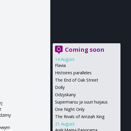
Coming soon
14 August
Flavia
Histoires paralleles
The End of Oak Street
Dolly
Odzyskany
Supermarsu ja suuri huijaus
ej
z
One Night Only
edzimy
The Rivals of Amziah King
21 August
nowym
Arek.Mama.Panorama