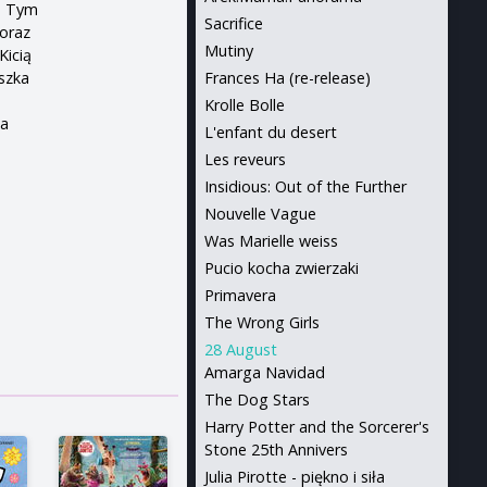
ć. Tym
Sacrifice
 oraz
Mutiny
Kicią
szka
Frances Ha (re-release)
Krolle Bolle
na
L'enfant du desert
Les reveurs
Insidious: Out of the Further
Nouvelle Vague
Was Marielle weiss
Pucio kocha zwierzaki
Primavera
The Wrong Girls
28 August
Amarga Navidad
The Dog Stars
Harry Potter and the Sorcerer's
Stone 25th Annivers
Julia Pirotte - piękno i siła