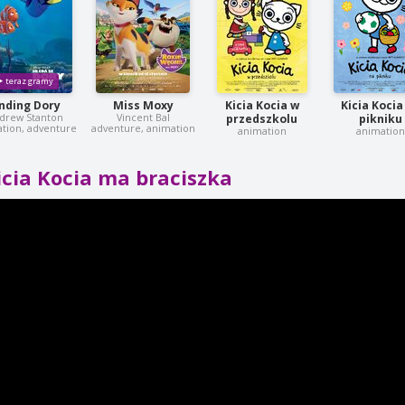
inding Dory
Miss Moxy
Kicia Kocia w
Kicia Kocia
drew Stanton
Vincent Bal
przedszkolu
pikniku
tion, adventure
adventure, animation
animation
animation
icia Kocia ma braciszka