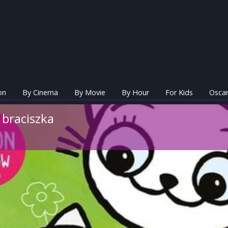
on
By Cinema
By Movie
By Hour
For Kids
Oscar
 braciszka