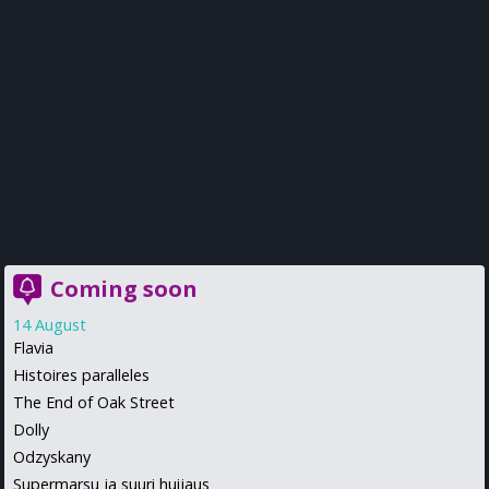
Coming soon
14 August
Flavia
Histoires paralleles
The End of Oak Street
Dolly
Odzyskany
Supermarsu ja suuri huijaus