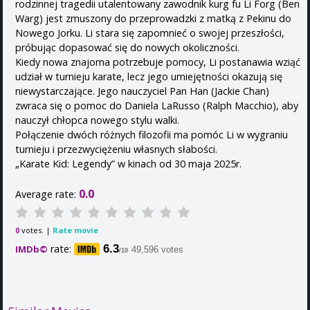
rodzinnej tragedii utalentowany zawodnik kurg fu Li Forg (Ben
Warg) jest zmuszony do przeprowadzki z matką z Pekinu do
Nowego Jorku. Li stara się zapomnieć o swojej przeszłości,
próbując dopasować się do nowych okoliczności.
Kiedy nowa znajoma potrzebuje pomocy, Li postanawia wziąć
udział w turnieju karate, lecz jego umiejętności okazują się
niewystarczające. Jego nauczyciel Pan Han (Jackie Chan)
zwraca się o pomoc do Daniela LaRusso (Ralph Macchio), aby
nauczył chłopca nowego stylu walki.
Połączenie dwóch różnych filozofii ma pomóc Li w wygraniu
turnieju i przezwyciężeniu własnych słabości.
„Karate Kid: Legendy” w kinach od 30 maja 2025r.
0.0
Average rate:
votes. |
Rate movie
0
rate:
6.3
IMDb©
49,596 votes
/10