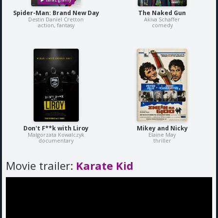
Spider-Man: Brand New Day
The Naked Gun
Destin Daniel Cretton
Akiva Schaffer
action, fantasy
comedy
Don't F**k with Liroy
Mikey and Nicky
Malgorzata Kowalczyk
Elaine May
documentary
thriller
Movie trailer:
Karate Kid