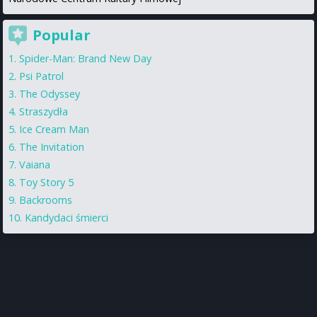
Popular
Spider-Man: Brand New Day
Psi Patrol
The Odyssey
Straszydła
Ice Cream Man
The Invitation
Vaiana
Toy Story 5
Backrooms
Kandydaci śmierci