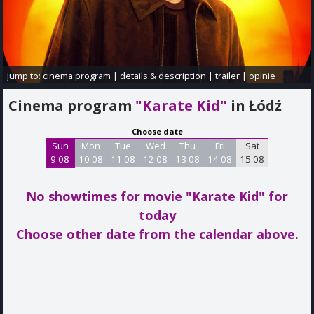
Jump to:
cinema program
|
details & description
|
trailer
|
opinie
Cinema program
"Karate Kid"
in Łódź
Choose date
Sun
Mon
Tue
Wed
Thu
Fri
Sat
9 08
10 08
11 08
12 08
13 08
14 08
15 08
No showtimes for movie "Karate Kid"
for
today
Choose other date from the calendar above.