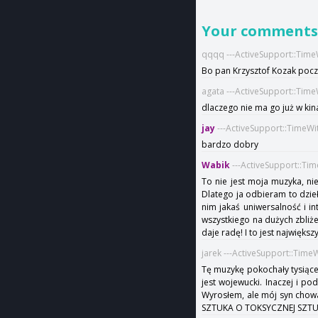
Your comment
qqqq ---ActiveSupport::Time
Bo pan Krzysztof Kozak poczu
agata ---ActiveSupport::Tim
dlaczego nie ma go już w kina
jay
---ActiveSupport::TimeWi
bardzo dobry
Wabik
---ActiveSupport::Ti
To nie jest moja muzyka, nie
Dlatego ja odbieram to dzieło
nim jakaś uniwersalność i i
wszystkiego na dużych zbliże
daje radę! I to jest największy
jarek ---ActiveSupport::Time
Tę muzykę pokochały tysiące,
jest wojewucki. Inaczej i pod
Wyrosłem, ale mój syn chowa
SZTUKA O TOKSYCZNEJ SZTU