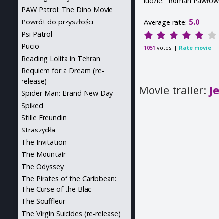
ludzie.” Roman Pawłow
PAW Patrol: The Dino Movie
5.0
Powrót do przyszłości
Average rate:
Psi Patrol
Pucio
votes. |
Rate movie
1051
Reading Lolita in Tehran
Requiem for a Dream (re-
release)
Movie trailer:
J
Spider-Man: Brand New Day
Spiked
Stille Freundin
Straszydła
The Invitation
The Mountain
The Odyssey
The Pirates of the Caribbean:
The Curse of the Blac
The Souffleur
The Virgin Suicides (re-release)