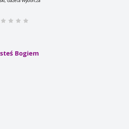
ski, Gazeta Wyborcza
esteś Bogiem