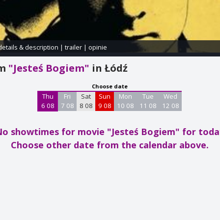
details & description
|
trailer
|
opinie
am
"Jesteś Bogiem"
in Łódź
Choose date
Thu
Fri
Sat
Sun
Mon
Tue
Wed
6 08
7 08
8 08
9 08
10 08
11 08
12 08
No showtimes for movie "Jesteś Bogiem"
for toda
Choose other date from the calendar above.