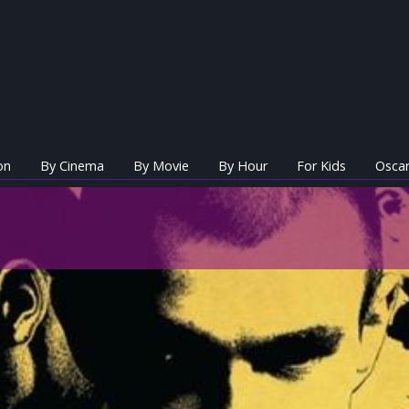
on
By Cinema
By Movie
By Hour
For Kids
Oscar