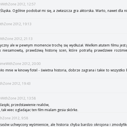
meWithZone 2012, 12:57
 Śląska. Ogólnie podobał mi się, a zwłaszcza gra aktorska. Warto, nawet dla 
WithZone 2012, 19:13
WithZone 2012, 21:13
styczny ale w pewnym momencie trochę się wydłużał. Wielkim atutem filmu jest
 niesamowitą, prawdziwą historię scen, które potrafią prawdziwie rozśmi
TimeWithZone 2012, 20:00
 mnie w kinowy fotel - świetna historia, dobrze zagrana i takie to wszystko bli
ithZone 2012, 19:43
meWithZone 2012, 13:58
lasyki, przedstawienie realiów,
tak wiec ogladajac ten film mialam gesia skórke.
thZone 2012, 9:58
czasów uchwycony wyśmienicie, ale historia chyba bardzo okrojona i zmodyfik