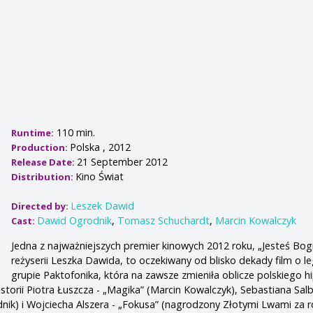
110 min.
Runtime:
Polska , 2012
Production:
21 September 2012
Release Date:
Kino Świat
Distribution:
Leszek Dawid
Directed by:
Dawid Ogrodnik
,
Tomasz Schuchardt
,
Marcin Kowalczyk
Cast:
Jedna z najważniejszych premier kinowych 2012 roku, „Jesteś Bo
reżyserii Leszka Dawida, to oczekiwany od blisko dekady film o l
grupie Paktofonika, która na zawsze zmieniła oblicze polskiego h
storii Piotra Łuszcza - „Magika” (Marcin Kowalczyk), Sebastiana Salb
ik) i Wojciecha Alszera - „Fokusa” (nagrodzony Złotymi Lwami za r