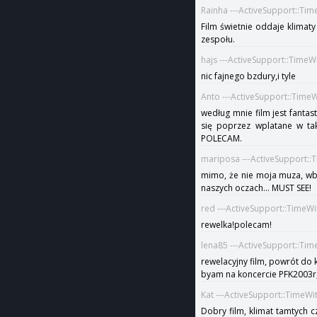
Rainha ---ActiveSupport::Ti
Film świetnie oddaje klimaty
zespołu.
hajs ---ActiveSupport::Time
nic fajnego bzdury,i tyle
Anto ---ActiveSupport::Time
według mnie film jest fanta
się poprzez wplatane w tak
POLECAM.
mariposa ---ActiveSupport::
mimo, że nie moja muza, wbiło
naszych oczach... MUST SEE!
red ---ActiveSupport::TimeW
rewelka!polecam!
lena85 ---ActiveSupport::Ti
rewelacyjny film, powrót do k
byam na koncercie PFK2003r, 
Kat ---ActiveSupport::TimeWi
Dobry film, klimat tamtych 