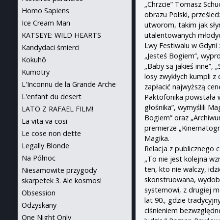
„Chrzcie” Tomasz Schu
Homo Sapiens
obrazu Polski, prześled
Ice Cream Man
utworom, takim jak sły
utalentowanych młodych
KATSEYE: WILD HEARTS
Lwy Festiwalu w Gdyni 
Kandydaci śmierci
„Jesteś Bogiem”, wypro
Kokuhō
„Baby są jakieś inne”,
Kumotry
losy zwykłych kumpli z 
L'Inconnu de la Grande Arche
zapłacić najwyższą cen
L'enfant du desert
Paktofonika powstała w
głośnika”, wymyślili M
LATO Z RAFAEL FILM!
Bogiem” oraz „Archiwum
La vita va cosi
premierze „Kinematogra
Le cose non dette
Magika.
Legally Blonde
Relacja z publicznego 
Na Północ
„To nie jest kolejna w
ten, kto nie walczy, i
Niesamowite przygody
skonstruowana, wydoby
skarpetek 3. Ale kosmos!
systemowi, z drugiej ma
Obsession
lat 90., gdzie tradycyj
Odzyskany
ciśnieniem bezwzględne
One Night Only