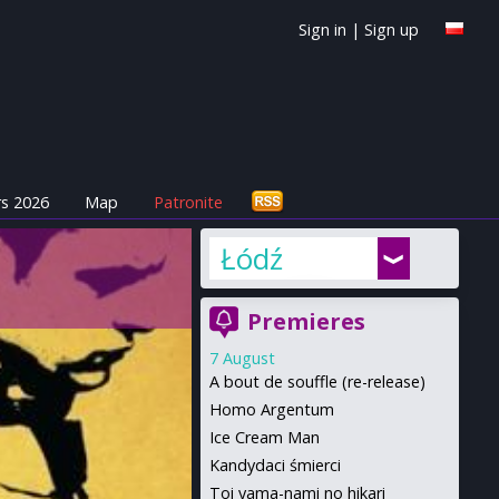
Sign in
|
Sign up
s 2026
Map
Patronite
Łódź
Premieres
7 August
A bout de souffle (re-release)
Homo Argentum
Ice Cream Man
Kandydaci śmierci
Toi yama-nami no hikari