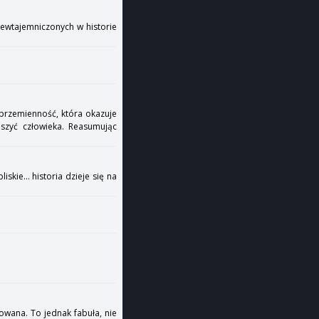
niewtajemniczonych w historie
 przemienność, która okazuje
eszyć człowieka. Reasumując
skie... historia dzieje się na
owana. To jednak fabuła, nie