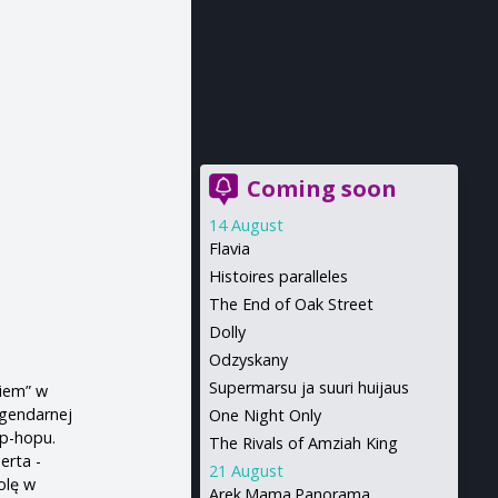
Coming soon
14 August
Flavia
Histoires paralleles
The End of Oak Street
Dolly
Odzyskany
Supermarsu ja suuri huijaus
giem” w
egendarnej
One Night Only
ip-hopu.
The Rivals of Amziah King
erta -
21 August
olę w
Arek.Mama.Panorama