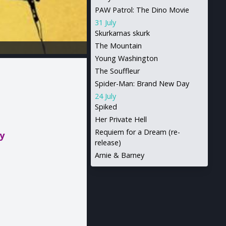
PAW Patrol: The Dino Movie
31 July
Skurkarnas skurk
The Mountain
Young Washington
The Souffleur
Spider-Man: Brand New Day
24 July
Spiked
Her Private Hell
Requiem for a Dream (re-
y
release)
Arnie & Barney