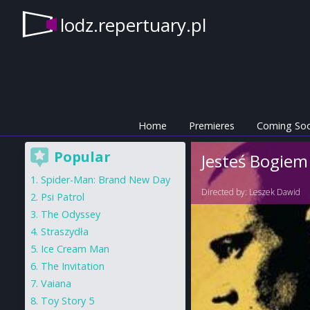
lodz.repertuary.pl
Home
Premieres
Coming So
Popular
Jesteś Bogiem
Spider-Man: Brand New Day
Directed by:
Leszek Dawid
Psi Patrol
The Odyssey
Straszydła
Ice Cream Man
The Invitation
Vaiana
Toy Story 5