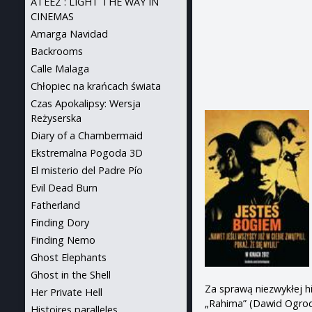
ATEEZ : LIGHT THE WAY IN
CINEMAS
Amarga Navidad
Backrooms
Calle Malaga
Chłopiec na krańcach świata
Czas Apokalipsy: Wersja
Reżyserska
Diary of a Chambermaid
Ekstremalna Pogoda 3D
El misterio del Padre Pío
Evil Dead Burn
Fatherland
Finding Dory
Finding Nemo
Ghost Elephants
Ghost in the Shell
Za sprawą niezwykłej hi
Her Private Hell
„Rahima” (Dawid Ogrodn
Histoires paralleles