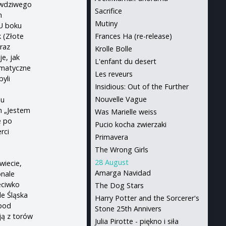
rawdziwego
Sacrifice
m
Mutiny
 U boku
 (Złote
Frances Ha (re-release)
braz
Krolle Bolle
e, jak
L'enfant du desert
amatyczne
Les reveurs
byli
Insidious: Out of the Further
Nouvelle Vague
iu
m „Jestem
Was Marielle weiss
e po
Pucio kocha zwierzaki
rci
Primavera
The Wrong Girls
28 August
wiecie,
Amarga Navidad
onale
eciwko
The Dog Stars
le Śląska
Harry Potter and the Sorcerer's
 pod
Stone 25th Annivers
ją z torów
Julia Pirotte - piękno i siła