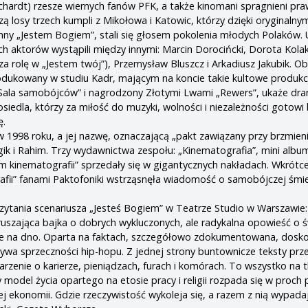
chardt) rzesze wiernych fanów PFK, a także kinomani spragnieni p
zą losy trzech kumpli z Mikołowa i Katowic, którzy dzięki oryginalny
nny „Jestem Bogiem”, stali się głosem pokolenia młodych Polaków.
 aktorów wystąpili między innymi: Marcin Dorocińcki, Dorota Kolak
za rolę w „Jestem twój”), Przemysław Bluszcz i Arkadiusz Jakubik. O
dukowany w studiu Kadr, mającym na koncie takie kultowe produkcj
 „Sala samobójców” i nagrodzony Złotymi Lwami „Rewers”, ukaże dr
osiedla, którzy za miłość do muzyki, wolności i niezależności gotowi 
ę.
 1998 roku, a jej nazwę, oznaczającą „pakt zawiązany przy brzmien
agik i Rahim. Trzy wydawnictwa zespołu: „Kinematografia”, mini albu
 kinematografii” sprzedały się w gigantycznych nakładach. Wkrótc
fii” fanami Paktofoniki wstrząsnęła wiadomość o samobójczej śmie
czytania scenariusza „Jesteś Bogiem” w Teatrze Studio w Warszawie:
zruszająca bajka o dobrych wykluczonych, ale radykalna opowieść o ś
dzie na dno. Oparta na faktach, szczegółowo zdokumentowana, dosk
wa sprzeczności hip-hopu. Z jednej strony buntownicze teksty prz
rzenie o karierze, pieniądzach, furach i komórach. To wszystko na t
ny model życia opartego na etosie pracy i religii rozpada się w proch
j ekonomii. Gdzie rzeczywistość wykoleja się, a razem z nią wypada