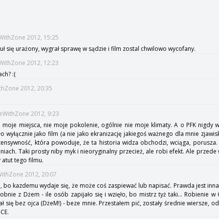
s
WithZone 2012, 15:25
ł się urażony, wygrał sprawę w sądzie i film zostal chwilowo wycofany.
eWithZone 2012, 12:23
ch? :(
thZone 2012, 20:35
meWithZone 2012, 9:23
 moje miejsca, nie moje pokolenie, ogólnie nie moje klimaty. A o PFK nigdy w
 wyłącznie jako film (a nie jako ekranizację jakiegoś ważnego dla mnie zjawiska)
ntensywność, która powoduje, że ta historia widza obchodzi, wciąga, porusza
niach. Taki prosty niby myk i nieoryginalny przecież, ale robi efekt. Ale prz
 atut tego filmu.
WithZone 2012, 20:07
 bo kazdemu wydaje się, że może coś zaspiewać lub napisać. Prawda jest inna. 
obnie z Dżem - ile osób zapijało się i wzięło, bo mistrz tyż taki... Robienie w 
ł się bez ojca (DżeM!) - beze mnie. Przestałem pić, zostały średnie wiersze,
CE.