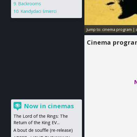
Backrooms
Kandydaci śmierci
Jump to:
cinema program
|
Cinema progr
Now in cinemas
The Lord of the Rings: The
Return of the King EV...
A bout de souffle (re-release)