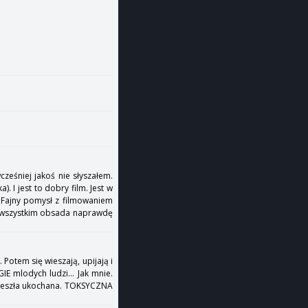
cześniej jakoś nie słyszałem.
. I jest to dobry film. Jest w
. Fajny pomysł z filmowaniem
ede wszystkim obsada naprawdę
Potem się wieszają, upijają i
GIE mlodych ludzi... Jak mnie.
 odeszła ukochana. TOKSYCZNA