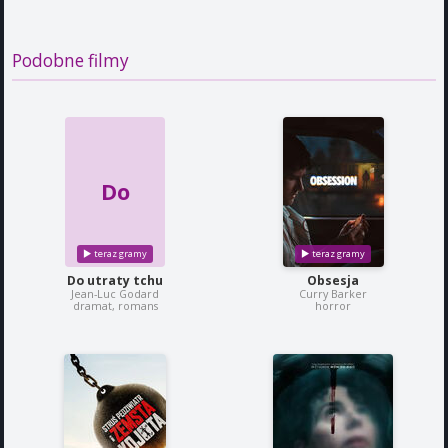
Podobne filmy
Do
Do utraty tchu
Obsesja
Jean-Luc Godard
Curry Barker
dramat, romans
horror