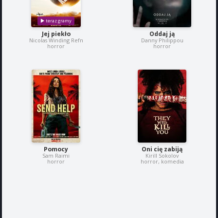
Jej piekło
Oddaj ją
Nicolas Winding Refn
Danny Philippou
horror
horror
Pomocy
Oni cię zabiją
Sam Raimi
Kirill Sokolov
horror
horror, komedia