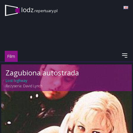
lodz
.repertuary.pl
Film
Zagubiona autostrada
Lost highway
Reżyseria:
David Lynch