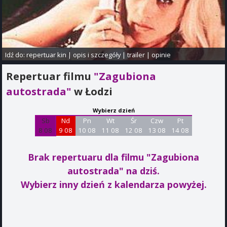
Idź do:
repertuar kin
|
opis i szczegóły
|
trailer
|
opinie
Repertuar filmu
"Zagubiona
autostrada"
w Łodzi
Wybierz dzień
Sb
Nd
Pn
Wt
Śr
Czw
Pt
8 08
9 08
10 08
11 08
12 08
13 08
14 08
Brak repertuaru dla filmu "Zagubiona
autostrada"
na dziś.
Wybierz inny dzień z kalendarza powyżej.