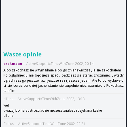
Wasze opinie
arekmaan
---ActiveSupport::TimeWithZone 2002, 20:14
Albo zakochasz sie w tym filmie a;bo go znienawidzisz , ja sie zakochałem
Po oglądnieciu nie będziesz spać , będziesz sie starać zrozumieć , wtedy
oglądniesz go jeszcze raz i jeszcze raz i jeszcze jeden . Ale to co wydawało
ci sie coraz bardziej jasne stanie sie zupełnie niezrozumiałe . Pokochasz
ten film
alfons ---ActiveSupport::TimeWithZone 2002, 13:13
well
uwazaj bo na austrostradzie mozesz znalesc rozjehana kaske
alfons
Celsus ---ActiveSupport::TimeWithZone 2002, 22:21