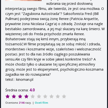
wzbrania się przed dosłowną
interpretacją swego filmu, ale twierdzi, że jest ona możliwa. O
czym jest "Zagubiona Autostrada"? Saksofonista Fred (Bill
Pullman) podejrzewa swoją żonę Renee (Patricia Arquette,
prywatnie żona Nicolasa Cage'a) o zdradę. Zostaje ona nagle
bestialsko zamordowana, a jej mąż skazany na karę śmierci. W
więziennej celi do Freda przychodzi zmarła Renee.
Bohaterowie stają się kimś innym, przybierają inną
tożsamość.W filmie przeplatają się ze sobą: miłość i zdrada,
morderstwo i koszmarne wizje, szaleństwo i wieloznaczność
postaci. Jest to dla nas źródło ciągłego poszukiwania
sensu.Ale czy film kryje w sobie jakieś konkretne treści? A
może chodzi tylko o ukazanie tej specyficznej atmosfery
grozy, może jest to eksperyment, psychologiczno-koszmarna
zagadka nie do rozwiązania?
tekst : kinoman.pl
4.0
Średnia ocena:
Oceniono
razy. |
Oceń film
2146