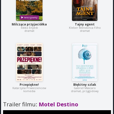
Milcząca przyjaciółka
Tajny agent
Ildiko Enyedi
Kleber Mendonca Filho
dramat
dramat
Przepiękne!
Błękitny szlak
Katarzyna Priwieziencew
Gabriel Mascaro
komedia
dramat, przygodowy
Trailer filmu:
Motel Destino