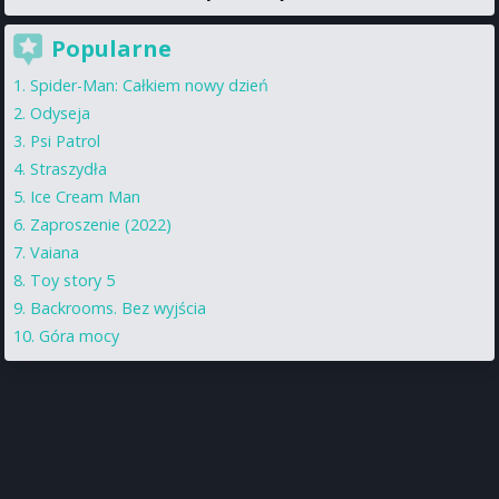
Popularne
Spider-Man: Całkiem nowy dzień
Odyseja
Psi Patrol
Straszydła
Ice Cream Man
Zaproszenie (2022)
Vaiana
Toy story 5
Backrooms. Bez wyjścia
Góra mocy