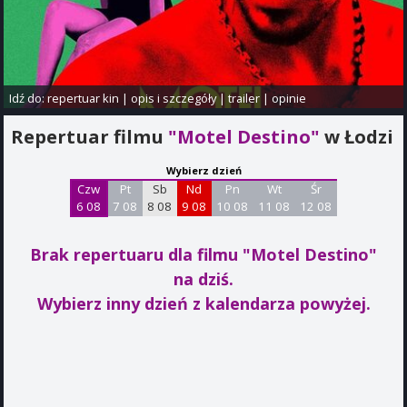
Idź do:
repertuar kin
|
opis i szczegóły
|
trailer
|
opinie
Repertuar filmu
"Motel Destino"
w Łodzi
Wybierz dzień
Czw
Pt
Sb
Nd
Pn
Wt
Śr
6 08
7 08
8 08
9 08
10 08
11 08
12 08
Brak repertuaru dla filmu "Motel Destino"
na dziś.
Wybierz inny dzień z kalendarza powyżej.