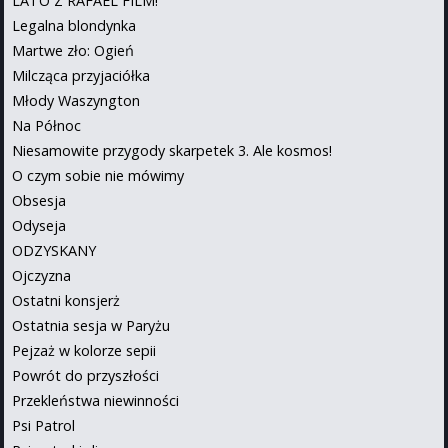
LATO Z RAFAEL FILM!
Legalna blondynka
Martwe zło: Ogień
Milcząca przyjaciółka
Młody Waszyngton
Na Północ
Niesamowite przygody skarpetek 3. Ale kosmos!
O czym sobie nie mówimy
Obsesja
Odyseja
ODZYSKANY
Ojczyzna
Ostatni konsjerż
Ostatnia sesja w Paryżu
Pejzaż w kolorze sepii
Powrót do przyszłości
Przekleństwa niewinności
Psi Patrol