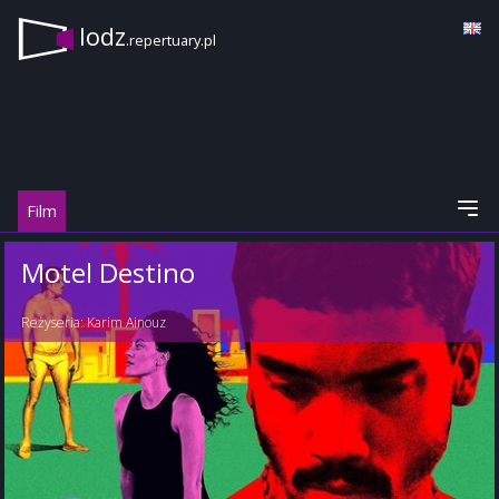
lodz
.repertuary.pl
Film
Motel Destino
Reżyseria:
Karim Ainouz