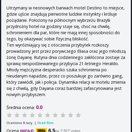
Utrzymany w neonowych barwach motel Destino to miejsce,
gdzie ujście znajdują pierwotne ludzkie instynkty i króluje
pożądanie. Położony na północnym wybrzeżu Brazylii
przydrożny hotel na godziny staje się, choć na chwilę,
schronieniem dla par, które nie mają innej sposobności do
tego, by okazywać sobie fizyczną bliskość.
Ten wyróżniający się z otoczenia przybytek rozkoszy
prowadzony jest przez porywczego Eliasa oraz jego młodszą
żonę Dayanę. Rutyna dnia codziennego zakłócona zostaje za
sprawą niespodziewanego przybycia 21-letniego Heraldo.
Młody mężczyzna desperacko szuka schronienia po
nieudanym napadzie, przez co poszukuje go zarówno gang,
który zawiódł, jak i policja. Dynamika relacji w motelu zmienia
się z chwilą, gdy Dayana coraz bardziej zafascynowana jest
nowym przybyszem.
0.0
Średnia ocena:
Oceniono
razy. |
Oceń film
0
Ocena
:
6.5
IMDb©
2,917 votes
/10