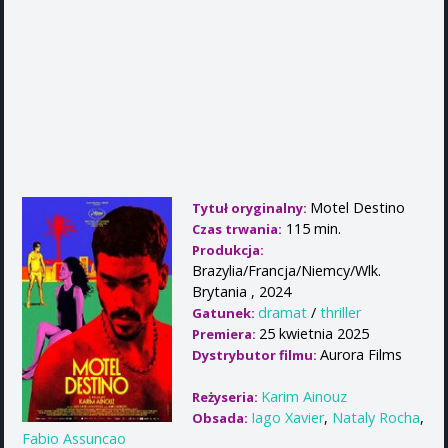
Motel Destino
Tytuł oryginalny:
115 min.
Czas trwania:
Produkcja:
Brazylia/Francja/Niemcy/Wlk.
Brytania , 2024
dramat
/
thriller
Gatunek:
25 kwietnia 2025
Premiera:
Aurora Films
Dystrybutor filmu:
Karim Ainouz
Reżyseria:
Iago Xavier
,
Nataly Rocha
,
Obsada:
Fabio Assuncao