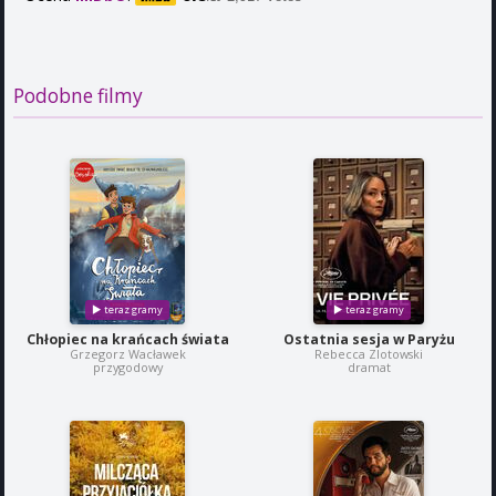
Podobne filmy
Chłopiec na krańcach świata
Ostatnia sesja w Paryżu
Grzegorz Wacławek
Rebecca Zlotowski
przygodowy
dramat