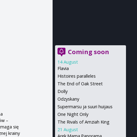
Coming soon
14 August
Flavia
Histoires paralleles
The End of Oak Street
Dolly
Odzyskany
Supermarsu ja suuri huijaus
ga
One Night Only
ów –
The Rivals of Amziah King
zmaga się
21 August
nej krainy
Arek.Mama.Panorama