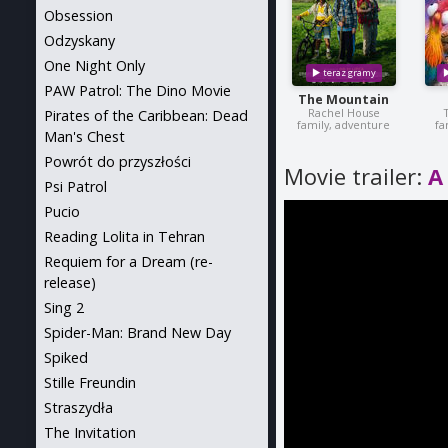
Obsession
Odzyskany
One Night Only
PAW Patrol: The Dino Movie
The Mountain
Rachel House
Pirates of the Caribbean: Dead
family, adventure
fa
Man's Chest
Powrót do przyszłości
Movie trailer:
A
Psi Patrol
Pucio
Reading Lolita in Tehran
Requiem for a Dream (re-
release)
Sing 2
Spider-Man: Brand New Day
Spiked
Stille Freundin
Straszydła
The Invitation