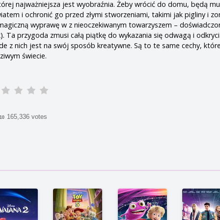
tórej najważniejsza jest wyobraźnia. Żeby wrócić do domu, będą mus
tem i ochronić go przed złymi stworzeniami, takimi jak pigliny i z
a magiczną wyprawę w z nieoczekiwanym towarzyszem – doświadcz
. Ta przygoda zmusi całą piątkę do wykazania się odwagą i odkryci
żde z nich jest na swój sposób kreatywne. Są to te same cechy, któr
ziwym świecie.
165,336 votes
/10