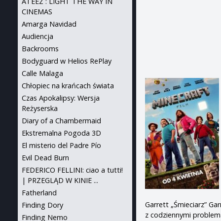
ATEEZ : LIGHT THE WAY IN
CINEMAS
Amarga Navidad
Audiencja
Backrooms
Bodyguard w Helios RePlay
Calle Malaga
Chłopiec na krańcach świata
Czas Apokalipsy: Wersja
Reżyserska
Diary of a Chambermaid
Ekstremalna Pogoda 3D
El misterio del Padre Pío
Evil Dead Burn
FEDERICO FELLINI: ciao a tutti!
| PRZEGLĄD W KINIE ...
Fatherland
Garrett „Śmieciarz” Ga
Finding Dory
z codziennymi problema
Finding Nemo