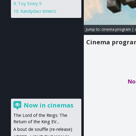
Toy Story 5
Kandydaci śmierci
Jump to:
cinema program
|
Cinema progr
No
Now in cinemas
The Lord of the Rings: The
Return of the King EV...
A bout de souffle (re-release)