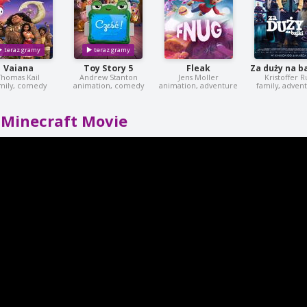
Vaiana
Toy Story 5
Fleak
Za duży na ba
Thomas Kail
Andrew Stanton
Jens Moller
Kristoffer R
mily, comedy
animation, comedy
animation, adventure
family, adven
 Minecraft Movie