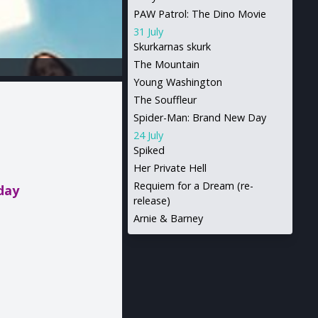
PAW Patrol: The Dino Movie
31 July
Skurkarnas skurk
The Mountain
Young Washington
The Souffleur
Spider-Man: Brand New Day
24 July
Spiked
Her Private Hell
Requiem for a Dream (re-
day
release)
Arnie & Barney