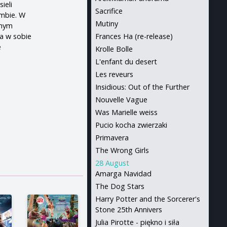
ieli
Sacrifice
ombie. W
Mutiny
onym
a w sobie
Frances Ha (re-release)
e
Krolle Bolle
L'enfant du desert
Les reveurs
Insidious: Out of the Further
Nouvelle Vague
Was Marielle weiss
Pucio kocha zwierzaki
Primavera
The Wrong Girls
28 August
Amarga Navidad
The Dog Stars
Harry Potter and the Sorcerer's
Stone 25th Annivers
Julia Pirotte - piękno i siła