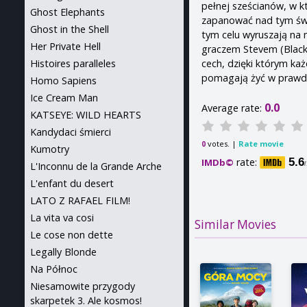
pełnej sześcianów, w k
Ghost Elephants
zapanować nad tym świa
Ghost in the Shell
tym celu wyruszają n
Her Private Hell
graczem Stevem (Black)
cech, dzięki którym ka
Histoires paralleles
pomagają żyć w prawd
Homo Sapiens
Ice Cream Man
0.0
Average rate:
KATSEYE: WILD HEARTS
Kandydaci śmierci
votes. |
Rate movie
0
Kumotry
rate:
5.6
IMDb©
L'Inconnu de la Grande Arche
L'enfant du desert
LATO Z RAFAEL FILM!
La vita va cosi
Similar Movies
Le cose non dette
Legally Blonde
Na Północ
Niesamowite przygody
skarpetek 3. Ale kosmos!