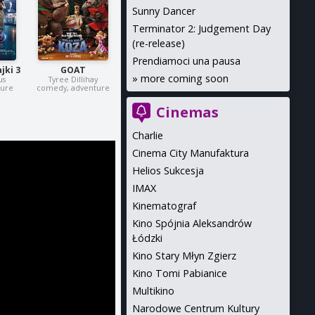
Sunny Dancer
Terminator 2: Judgement Day
(re-release)
Prendiamoci una pausa
jki 3
GOAT
»
more coming soon
us
Tyree Dillihay
ture
comedy, adventure
Cinemas
Charlie
Cinema City Manufaktura
Helios Sukcesja
IMAX
Kinematograf
Kino Spójnia Aleksandrów
Łódzki
Kino Stary Młyn Zgierz
Kino Tomi Pabianice
Multikino
Narodowe Centrum Kultury