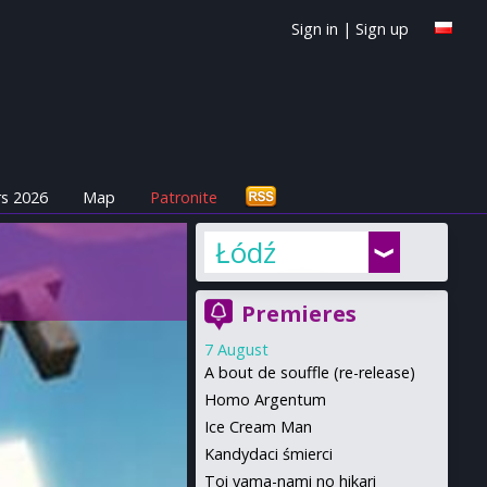
Sign in
|
Sign up
s 2026
Map
Patronite
Łódź
Premieres
7 August
A bout de souffle (re-release)
Homo Argentum
Ice Cream Man
Kandydaci śmierci
Toi yama-nami no hikari