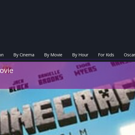
on
By Cinema
By Movie
By Hour
For Kids
Oscar
ovie