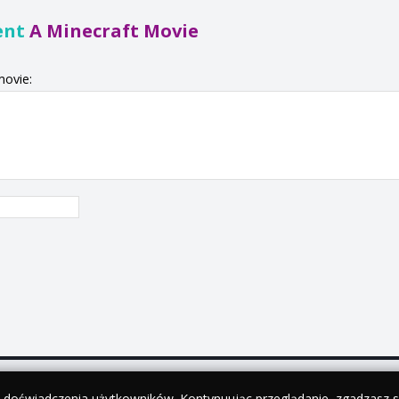
ent
A Minecraft Movie
movie:
y doświadczenia użytkowników. Kontynuując przeglądanie, zgadzasz si