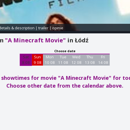
details & description
|
trailer
|
opinie
am
"A Minecraft Movie"
in Łódź
Choose date
Sat
Sun
Mon
Tue
Wed
Thu
Fri
8 08
9 08
10 08
11 08
12 08
13 08
14 08
 showtimes for movie "A Minecraft Movie"
for to
Choose other date from the calendar above.