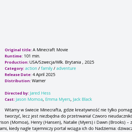
A Minecraft Movie
Original title:
101 min.
Runtime:
USA/Szwecja/Wlk. Brytania , 2025
Production:
action
/
family
/
adventure
Category:
4 April 2025
Release Date:
Warner
Distribution:
Jared Hess
Directed by:
Jason Momoa
,
Emma Myers
,
Jack Black
Cast:
Witamy w świecie Minecrafta, gdzie kreatywność nie tylko poma
tworzyć, lecz jest niezbędna do przetrwania! Czworo nieudacznik
rrison (Momoa), Henry (Hansen), Natalie (Myers) i Dawn (Brooks) – 
mi, kiedy nagle tajemniczy portal wciąga ich do Nadziemia: dziwacz