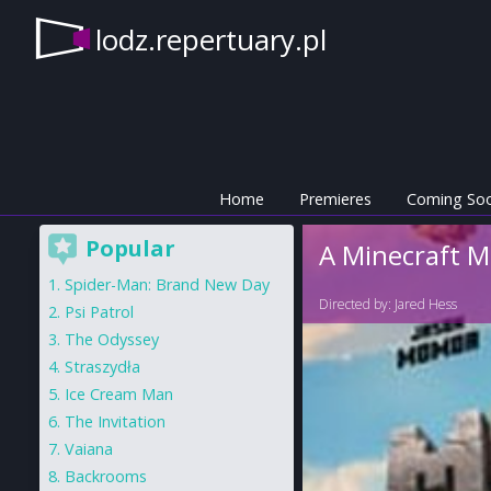
lodz.repertuary.pl
Home
Premieres
Coming So
Popular
A Minecraft M
Spider-Man: Brand New Day
Directed by:
Jared Hess
Psi Patrol
The Odyssey
Straszydła
Ice Cream Man
The Invitation
Vaiana
Backrooms