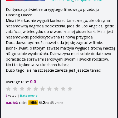
Kontynuacja świetnie przyjętego filmowego przeboju –
Dancing Queen.
Mina i Markus nie wygrali konkursu tanecznego, ale otrzymali
niesamowitą nagrodę pocieszenia. Jadą do Los Angeles, gdzie
zatańczą w teledysku do utworu znanej piosenkarki. Mina jest
niesamowicie podekscytowana tą nową przygodą.
Dodatkowo być może nawet uda jej się zagrać w filmie.
Jednak świat, o którym zawsze marzyła wygląda trochę inaczej
niż go sobie wyobrażała. Dziewczyna musi sobie dodatkowo
poradzić ze sprawami sercowymi swoimi i swoich rodziców.
No i ta tęsknota za ukochaną babcią…
Dużo tego, ale na szczęście zawsze jest jeszcze taniec!
0.0
Average rate:
votes. |
Rate movie
0
rate:
6.2
IMDb©
48 votes
/10