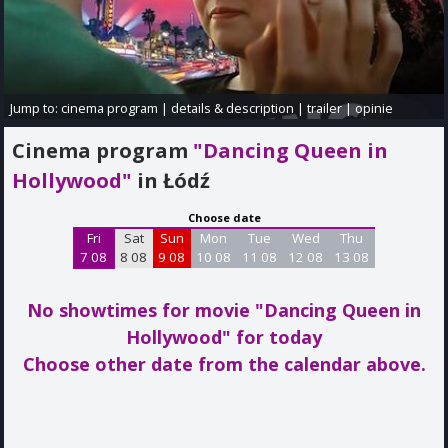
Jump to:
cinema program
|
details & description
|
trailer
|
opinie
Cinema program
"Dancing Queen in
Hollywood"
in Łódź
Choose date
Fri
Sat
Sun
Mon
Tue
Wed
Thu
7 08
8 08
9 08
10 08
11 08
12 08
13 08
No showtimes for movie "Dancing Queen in
Hollywood"
for today
Choose other date from the calendar above.