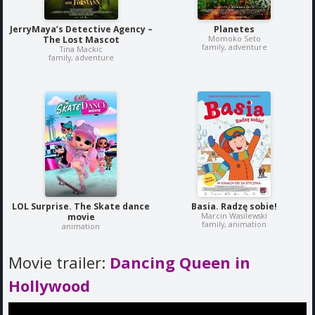
JerryMaya’s Detective Agency –
Planetes
Momoko Seto
The Lost Mascot
family, adventure
Tina Mackic
family, adventure
LOL Surprise. The Skate dance
Basia. Radzę sobie!
Marcin Wasilewski
movie
family, animation
animation
Movie trailer:
Dancing Queen in
Hollywood