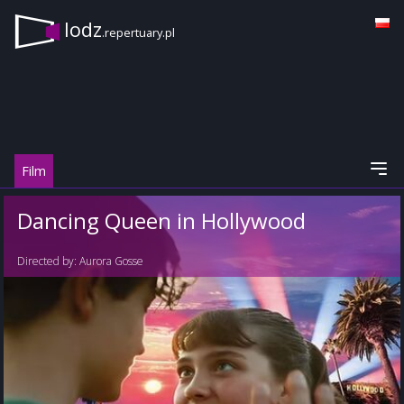
lodz
.repertuary.pl
Film
Dancing Queen in Hollywood
Directed by:
Aurora Gosse