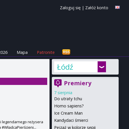
Zaloguj się
|
Załóż konto
2026
Mapa
Patronite
Łódź
Premiery
7 sierpnia
Do utraty tchu
Homo sapiens?
Ice Cream Man
Kandydaci śmierci
mi legendarnego reżysera
Pejzaż w kolorze sepii
 #WładcaPierścieni...