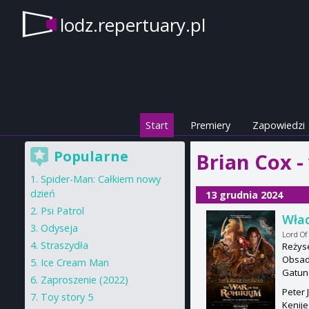
lodz.repertuary.pl
Start
Premiery
Zapowiedzi
Popularne
Brian Cox -
Spider-Man: Całkiem nowy
dzień
13 grudnia 2024
Psi Patrol
Wład
Odyseja
Lord Of
Straszydła
Reżys
Obsada
Ice Cream Man
Gatun
Zaproszenie (2022)
Peter 
Toy story 5
Kenije