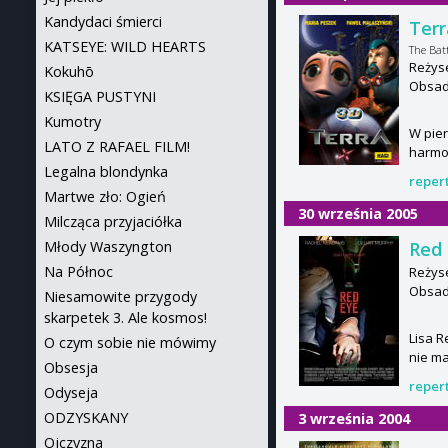
Kandydaci śmierci
Terr
KATSEYE: WILD HEARTS
The Bat
Reżyse
Kokuhō
Obsada
KSIĘGA PUSTYNI
Kumotry
W pier
LATO Z RAFAEL FILM!
harmon
Legalna blondynka
reper
Martwe zło: Ogień
30 września 2005
Milcząca przyjaciółka
Młody Waszyngton
Red
Na Północ
Reżys
Obsada
Niesamowite przygody
skarpetek 3. Ale kosmos!
Lisa R
O czym sobie nie mówimy
nie ma
Obsesja
reper
Odyseja
ODZYSKANY
3 września 2004
Ojczyzna