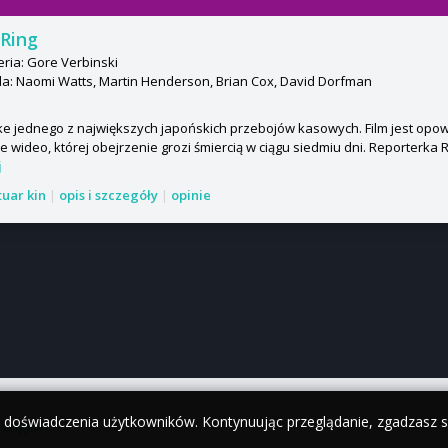
Ring
ria: Gore Verbinski
a: Naomi Watts, Martin Henderson, Brian Cox, David Dorfman
 jednego z największych japońskich przebojów kasowych. Film jest opowi
e wideo, której obejrzenie grozi śmiercią w ciągu siedmiu dni. Reporterka R
j
tuar kin
|
opis i szczegóły
|
opinie
y doświadczenia użytkowników. Kontynuując przeglądanie, zgadzasz si
•
English