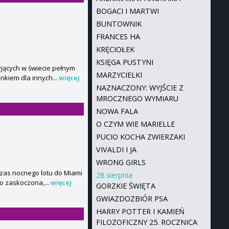
BOGACI I MARTWI
BUNTOWNIK
FRANCES HA
KRĘCIOŁEK
KSIĘGA PUSTYNI
yjących w świecie pełnym
MARZYCIELKI
nkiem dla innych...
więcej
NAZNACZONY: WYJŚCIE Z
MROCZNEGO WYMIARU
NOWA FALA
O CZYM WIE MARIELLE
PUCIO KOCHA ZWIERZAKI
VIVALDI I JA
WRONG GIRLS
dczas nocnego lotu do Miami
28 sierpnia
ło zaskoczona,...
więcej
GORZKIE ŚWIĘTA
GWIAZDOZBIÓR PSA
HARRY POTTER I KAMIEŃ
FILOZOFICZNY 25. ROCZNICA