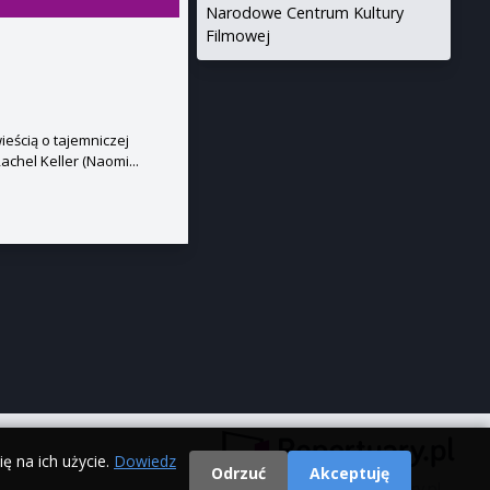
Narodowe Centrum Kultury
Filmowej
eścią o tajemniczej
achel Keller (Naomi...
ę na ich użycie.
Dowiedz
Odrzuć
Akceptuję
© 2000 - 2026 Repertuary.pl