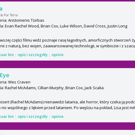
a
tle For Terra
ria: Aristomenis Tsirbas
: Evan Rachel Wood, Brian Cox, Luke Wilson, David Cross, Justin Long
wszej części filmu widz poznaje rasę łagodnych, amorficznych stworzeń ż
ii z naturą, bez wojen, zaawansowanej technologii, w symbiozie i z szacu
tuar kin
|
opis i szczegóły
|
opinie
 Eye
eria: Wes Craven
: Rachel McAdams, Cillian Murphy, Brian Cox, Jack Scalia
eisert (Rachel McAdams) nienawidzi latania, ale horror, który czeka ją po
 nic wspólnego z lękiem przed lataniem. Po wejściu na pokład, Lisa jest mi
tuar kin
|
opis i szczegóły
|
opinie