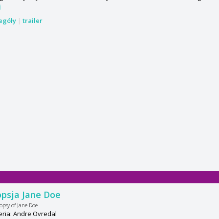
j
zegóły
|
trailer
psja Jane Doe
opsy of Jane Doe
ria: Andre Ovredal