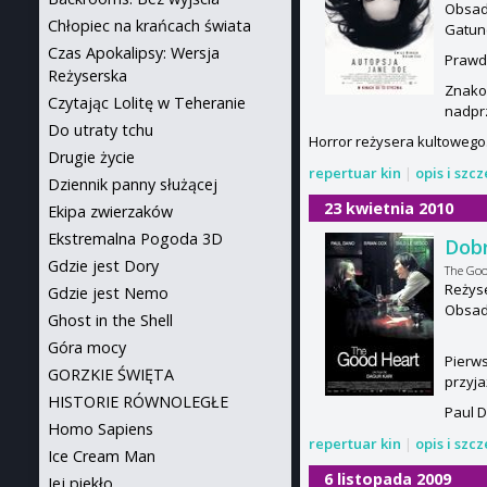
Obsada
Chłopiec na krańcach świata
Gatun
Czas Apokalipsy: Wersja
Prawda
Reżyserska
Znakom
Czytając Lolitę w Teheranie
nadpr
Do utraty tchu
Horror reżysera kultowego.
Drugie życie
repertuar kin
|
opis i szc
Dziennik panny służącej
23 kwietnia 2010
Ekipa zwierzaków
Ekstremalna Pogoda 3D
Dobr
Gdzie jest Dory
The Goo
Reżyse
Gdzie jest Nemo
Obsada
Ghost in the Shell
Góra mocy
Pierws
GORZKIE ŚWIĘTA
przyja
HISTORIE RÓWNOLEGŁE
Paul D
Homo Sapiens
repertuar kin
|
opis i szc
Ice Cream Man
6 listopada 2009
Jej piekło