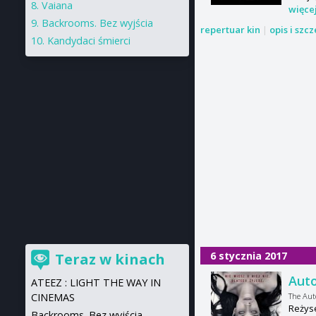
Vaiana
więce
Backrooms. Bez wyjścia
repertuar kin
|
opis i szc
Kandydaci śmierci
6 stycznia 2017
Teraz w kinach
Auto
ATEEZ : LIGHT THE WAY IN
The Aut
CINEMAS
Reżyse
Backrooms. Bez wyjścia