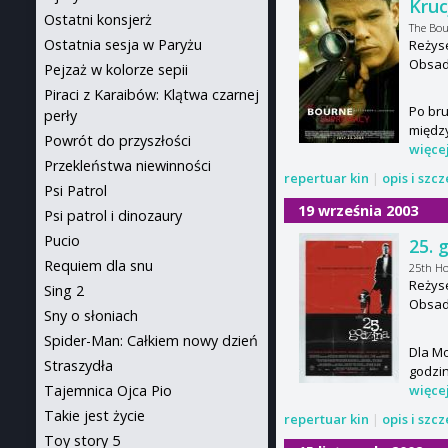
Kruc
Ostatni konsjerż
The Bo
Ostatnia sesja w Paryżu
Reżyse
Obsada
Pejzaż w kolorze sepii
Piraci z Karaibów: Klątwa czarnej
Po bru
perły
między
Powrót do przyszłości
więce
Przekleństwa niewinności
repertuar kin
|
opis i szc
Psi Patrol
19 września 2003
Psi patrol i dinozaury
Pucio
25. 
Requiem dla snu
25th H
Reżyse
Sing 2
Obsada
Sny o słoniach
Spider-Man: Całkiem nowy dzień
Dla Mo
Straszydła
godzin
więce
Tajemnica Ojca Pio
Takie jest życie
repertuar kin
|
opis i szc
Toy story 5