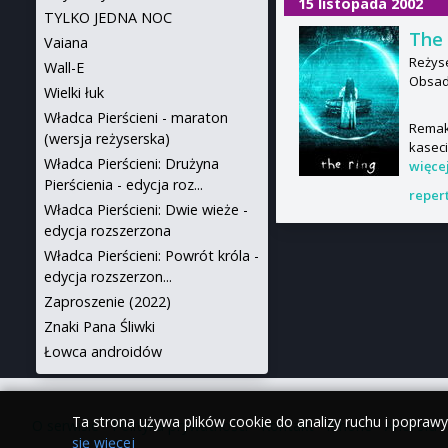
15 listopada 2002
TYLKO JEDNA NOC
The 
Vaiana
Reżyse
Wall-E
Obsad
Wielki łuk
Władca Pierścieni - maraton
Remake
(wersja reżyserska)
kaseci
Władca Pierścieni: Drużyna
więce
Pierścienia - edycja roz...
reper
Władca Pierścieni: Dwie wieże -
edycja rozszerzona
Władca Pierścieni: Powrót króla -
edycja rozszerzon...
Zaproszenie (2022)
Znaki Pana Śliwki
Łowca androidów
Ta strona używa plików cookie do analizy ruchu i popraw
O serwisie
•
Polityka prywatności
•
Kontakt
•
iPhone
•
Android
się więcej