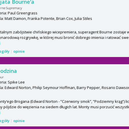
jata Bourne'a
urne Supremacy
ria: Paul Greengrass
: Matt Damon, Franka Potente, Brian Cox, Julia Stiles
talnym zabójstwie chińskiego wicepremiera, superagent Bourne zostaje 
narodową rozgrywkę, w której musi bronić dobrego imienia i ratować swe 
j
zegóły
|
opinie
godzina
our
ria: Spike Lee
: Edward Norton, Philip Seymour Hoffman, Barry Pepper, Rosario Dawson
nty’ego Brogana (Edward Norton - ”Czerwony smok”, ”Podziemny krąg”) licz
y pójdzie do więzienia na siedem długich lat. Monty musi porzucić wszystko
j
zegóły
|
opinie