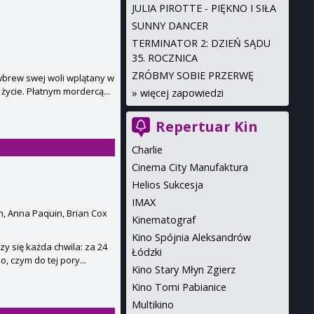
JULIA PIROTTE - PIĘKNO I SIŁA
SUNNY DANCER
TERMINATOR 2: DZIEŃ SĄDU
35. ROCZNICA
ZRÓBMY SOBIE PRZERWĘ
wbrew swej woli wplątany w
życie. Płatnym mordercą...
»
więcej zapowiedzi
Repertuar Kin
Charlie
Cinema City Manufaktura
Helios Sukcesja
IMAX
, Anna Paquin, Brian Cox
Kinematograf
Kino Spójnia Aleksandrów
y się każda chwila: za 24
Łódzki
, czym do tej pory...
Kino Stary Młyn Zgierz
Kino Tomi Pabianice
Multikino