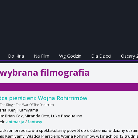
Do Kina
Na Film
Wg Godzin
Dla Dzieci
Oscary 
 wybrana filmografia
ca pierścieni: Wojna Rohirrimów
 The Rings: The War Of The Rohirrim
eria: Kenji Kamiyama
: Brian Cox, Miranda Otto, Luke Pasqualino
ek:
animacja
/
fantasy
Jackson przedstawia spektakularny powrót do śródziemia widziany ocza
go Kamiyamy. Władca Pierścieni: Wojna Rohirrimów w kinach od 13 grudnia