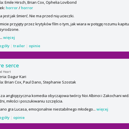
: Emile Hirsch, Brian Cox, Ophelia Lovibond
ek:
horror
/
horror
 jest jak śmierć. Nie ma przed nią ucieczki.
icie przyjęty przez krytyków film o tym, jak wiara w potęgę rozumu kapitu
zyrodzone.
..
więcej
zegóły
|
trailer
|
opinie
e serce
d Heart
ria: Dagur Kari
: Brian Cox, Paul Dano, Stephanie Szostak
za anglojęzyczna komedia obyczajowa twórcy Noi Albinoi i Zakochani wid
źni, miłości i poszukiwaniu szczęścia.
ano gra Lucasa, emocjonalnie niestabilnego młodego...
więcej
zegóły
|
opinie